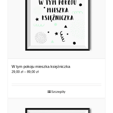
W tym pokoju mieszka księżniczka
Zakres
29,00
zł
–
89,00
zł
cen:
od
29,00 zł
do
Szczegóły
89,00 zł