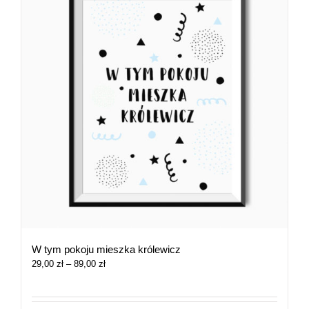
W tym pokoju mieszka królewicz
Zakres
29,00
zł
–
89,00
zł
cen:
od
29,00 zł