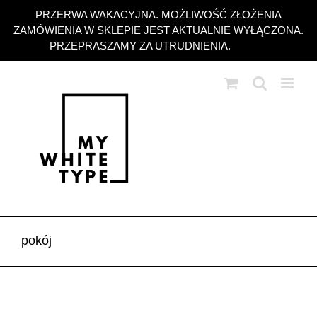
Przejdź
PRZERWA WAKACYJNA. MOŻLIWOŚĆ ZŁOŻENIA
do
ZAMÓWIENIA W SKLEPIE JEST AKTUALNIE WYŁĄCZONA.
zawartości
PRZEPRASZAMY ZA UTRUDNIENIA.
Odrzuć
pokój