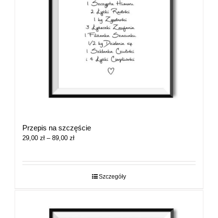
Przepis na szczęście
Zakres
29,00
zł
–
89,00
zł
cen:
od
29,00 zł
do
Szczegóły
89,00 zł