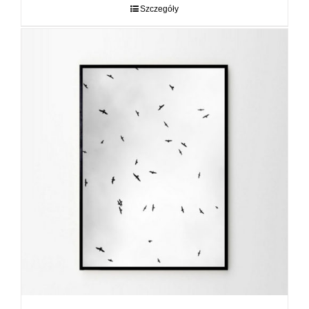
do
Szczegóły
89,00 zł