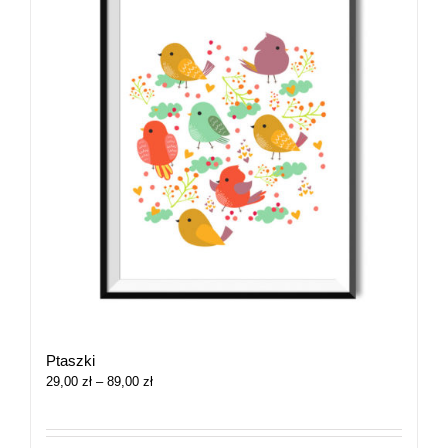
Ptaszki
Zakres
29,00
zł
–
89,00
zł
cen:
od
29,00 zł