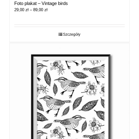
Foto plakat – Vintage birds
Zakres
29,00
zł
–
89,00
zł
cen:
od
29,00 zł
do
Szczegóły
89,00 zł