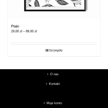
Ptaki
Zakres
29,00
zł
–
89,00
zł
cen:
od
29,00 zł
do
Szczegóły
89,00 zł
O nas
Kontakt
Moje konto