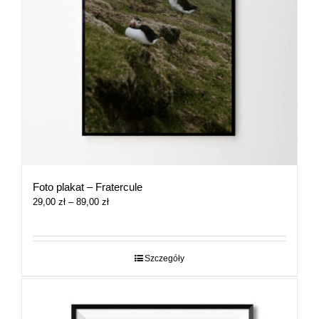
Foto plakat – Fratercule
Zakres
29,00
zł
–
89,00
zł
cen:
od
29,00 zł
do
Szczegóły
89,00 zł