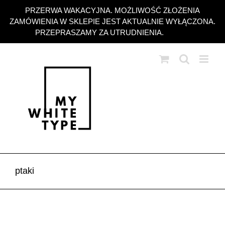
Przejdź
PRZERWA WAKACYJNA. MOŻLIWOŚĆ ZŁOŻENIA
do
ZAMÓWIENIA W SKLEPIE JEST AKTUALNIE WYŁĄCZONA.
zawartości
PRZEPRASZAMY ZA UTRUDNIENIA.
Odrzuć
ptaki