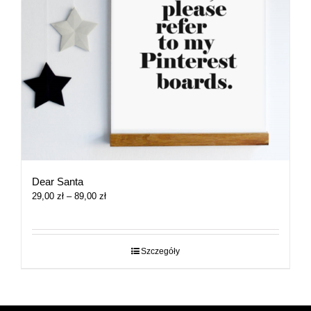
Dear Santa
Zakres
29,00
zł
–
89,00
zł
cen:
od
29,00 zł
do
Szczegóły
89,00 zł