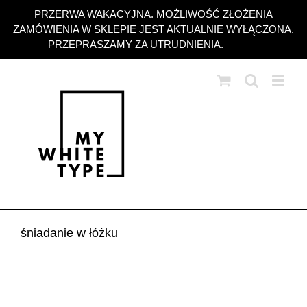
Przejdź
PRZERWA WAKACYJNA. MOŻLIWOŚĆ ZŁOŻENIA
do
ZAMÓWIENIA W SKLEPIE JEST AKTUALNIE WYŁĄCZONA.
zawartości
PRZEPRASZAMY ZA UTRUDNIENIA.
Odrzuć
śniadanie w łóżku