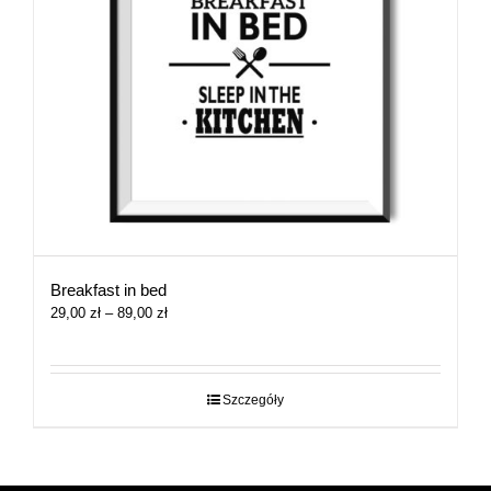
Breakfast in bed
Zakres
29,00
zł
–
89,00
zł
cen:
od
29,00 zł
do
Szczegóły
89,00 zł