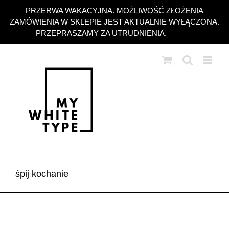
Przejdź
PRZERWA WAKACYJNA. MOŻLIWOŚĆ ZŁOŻENIA
do
ZAMÓWIENIA W SKLEPIE JEST AKTUALNIE WYŁĄCZONA.
zawartości
PRZEPRASZAMY ZA UTRUDNIENIA.
Odrzuć
śpij kochanie