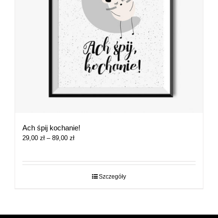
Ach śpij kochanie!
Zakres
29,00
zł
–
89,00
zł
cen:
od
29,00 zł
do
Szczegóły
89,00 zł