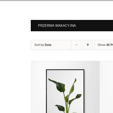
PRZERWA WAKACYJNA.
Sort by
Data
Show
40 P