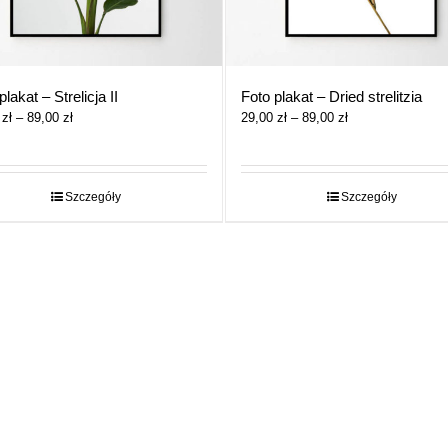
plakat – Strelicja II
Foto plakat – Dried strelitzia
Zakres
Zakres
0
zł
–
89,00
zł
29,00
zł
–
89,00
zł
cen:
cen:
od
od
29,00 zł
29,00 zł
do
do
Szczegóły
Szczegóły
89,00 zł
89,00 zł