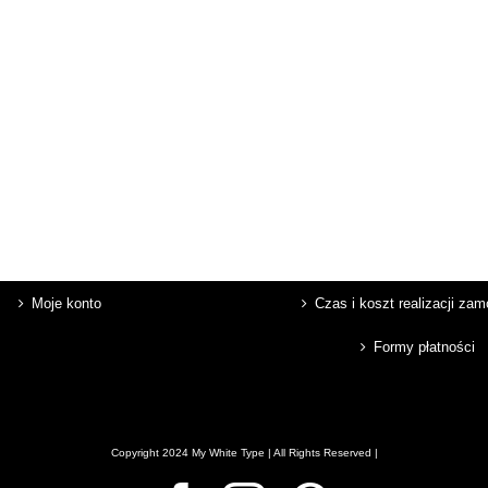
Moje konto
Czas i koszt realizacji za
Formy płatności
Copyright 2024 My White Type | All Rights Reserved |