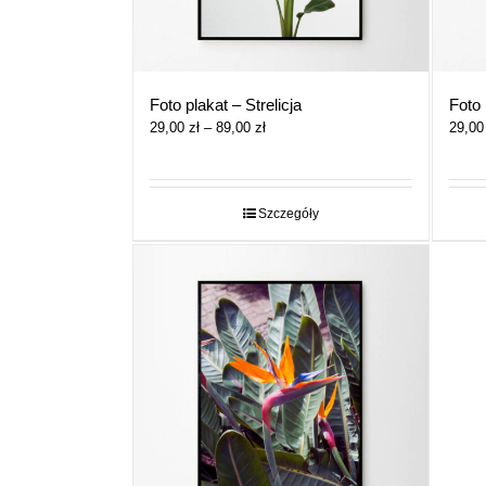
Foto plakat – Strelicja
Foto 
Zakres
29,00
zł
–
89,00
zł
29,0
cen:
od
29,00 zł
do
Szczegóły
89,00 zł