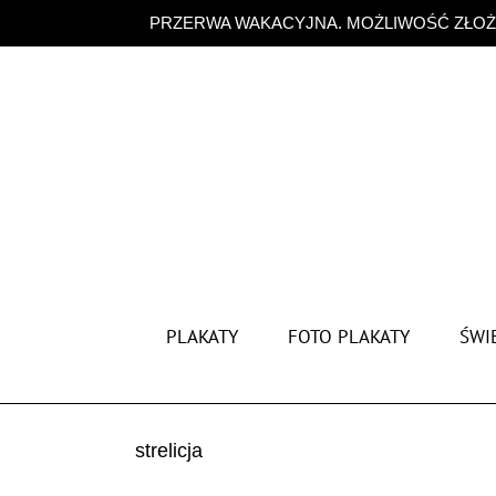
Przejdź
PRZERWA WAKACYJNA. MOŻLIWOŚĆ ZŁOŻE
do
zawartości
PLAKATY
FOTO PLAKATY
ŚWIĘ
strelicja