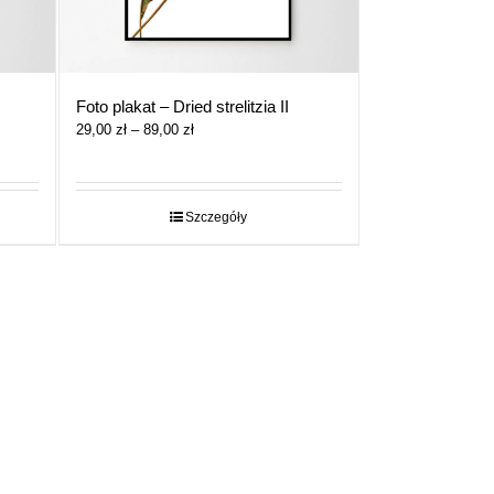
Foto plakat – Dried strelitzia II
Zakres
29,00
zł
–
89,00
zł
cen:
od
29,00 zł
do
Szczegóły
89,00 zł