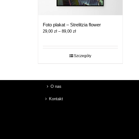
Foto plakat – Strelitzia flower
Zakres
29,00
zł
–
89,00
zł
cen:
od
29,00 zł
do
Szczegóły
89,00 zł
O nas
Kontakt