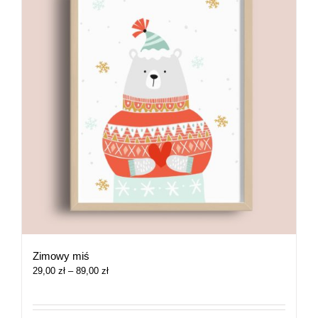
Zimowy miś
Zakres
29,00
zł
–
89,00
zł
cen:
od
29,00 zł