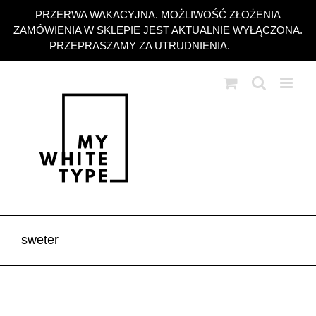
Przejdź
PRZERWA WAKACYJNA. MOŻLIWOŚĆ ZŁOŻENIA
do
ZAMÓWIENIA W SKLEPIE JEST AKTUALNIE WYŁĄCZONA.
zawartości
PRZEPRASZAMY ZA UTRUDNIENIA.
Odrzuć
sweter