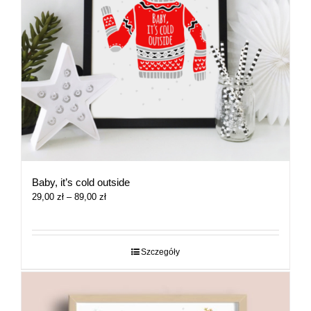
Baby, it’s cold outside
Zakres
29,00
zł
–
89,00
zł
cen:
od
29,00 zł
do
Szczegóły
89,00 zł