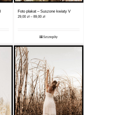
I
Foto plakat – Suszone kwiaty V
Zakres
29,00
zł
–
89,00
zł
cen:
od
29,00 zł
do
Szczegóły
89,00 zł