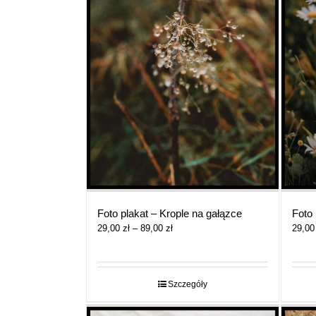
Foto plakat – Krople na gałązce
Foto 
Zakres
29,00
zł
–
89,00
zł
29,0
cen:
od
29,00 zł
do
Szczegóły
89,00 zł