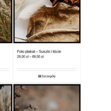
Foto plakat – Suszki i liście
Zakres
29,00
zł
–
89,00
zł
cen:
od
29,00 zł
do
Szczegóły
89,00 zł