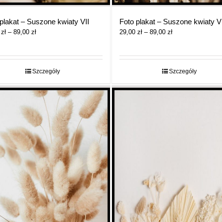
plakat – Suszone kwiaty VII
Foto plakat – Suszone kwiaty V
Zakres
Zakres
0
zł
–
89,00
zł
29,00
zł
–
89,00
zł
cen:
cen:
od
od
29,00 zł
29,00 zł
do
do
Szczegóły
Szczegóły
89,00 zł
89,00 zł