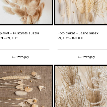
plakat – Puszyste suszki
Foto plakat – Jasne suszki
Zakres
Zakres
0
zł
–
89,00
zł
29,00
zł
–
89,00
zł
cen:
cen:
od
od
29,00 zł
29,00 zł
do
do
Szczegóły
Szczegóły
89,00 zł
89,00 zł