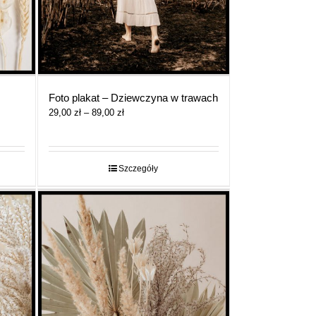
Foto plakat – Dziewczyna w trawach
Zakres
29,00
zł
–
89,00
zł
cen:
od
29,00 zł
do
Szczegóły
89,00 zł