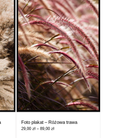
a
Foto plakat – Różowa trawa
Zakres
29,00
zł
–
89,00
zł
cen: