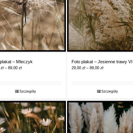
plakat – Mleczyk
Foto plakat – Jesienne trawy VI
Zakres
Zakres
0
zł
–
89,00
zł
29,00
zł
–
89,00
zł
cen:
cen:
od
od
29,00 zł
29,00 zł
do
do
Szczegóły
Szczegóły
89,00 zł
89,00 zł