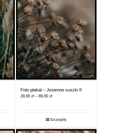
Foto plakat – Jesienne suszki II
Zakres
29,00
zł
–
89,00
zł
cen:
od
29,00 zł
do
Szczegóły
89,00 zł