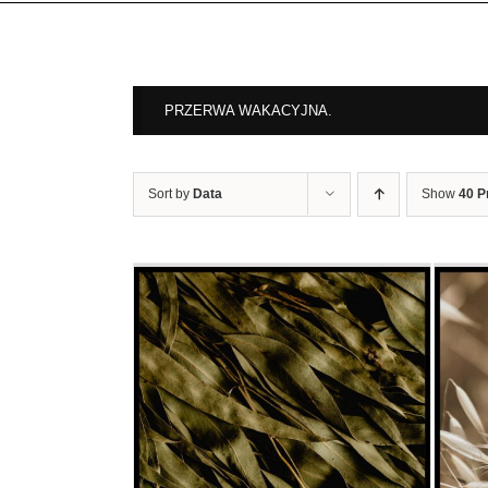
PRZERWA WAKACYJNA.
Sort by
Data
Show
40 P