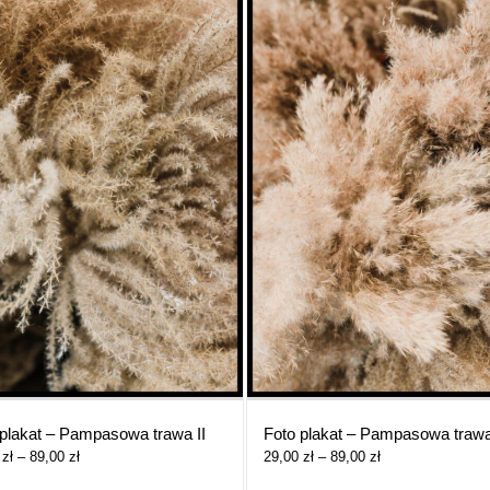
 plakat – Pampasowa trawa II
Foto plakat – Pampasowa traw
Zakres
Zakres
0
zł
–
89,00
zł
29,00
zł
–
89,00
zł
cen:
cen: