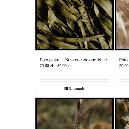
Foto plakat – Suszone zielone liście
Foto 
Zakres
29,00
zł
–
89,00
zł
29,0
cen:
od
29,00 zł
do
Szczegóły
89,00 zł