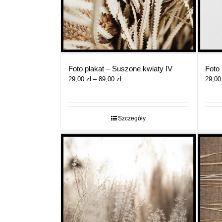
Foto plakat – Suszone kwiaty IV
Foto 
Zakres
29,00
zł
–
89,00
zł
29,0
cen:
od
29,00 zł
do
Szczegóły
89,00 zł