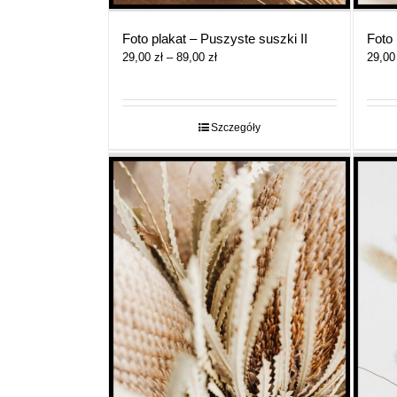
Foto plakat – Puszyste suszki II
Foto 
Zakres
29,00
zł
–
89,00
zł
29,0
cen:
od
29,00 zł
do
Szczegóły
89,00 zł