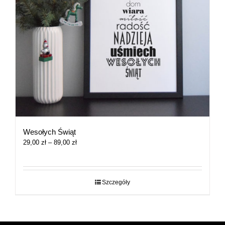
Wesołych Świąt
Zakres
29,00
zł
–
89,00
zł
cen:
od
29,00 zł
do
Szczegóły
89,00 zł