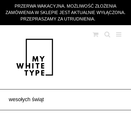
Przejdź
PRZERWA WAKACYJNA. MOŻLIWOŚĆ ZŁOŻENIA
do
ZAMÓWIENIA W SKLEPIE JEST AKTUALNIE WYŁĄCZONA.
zawartości
PRZEPRASZAMY ZA UTRUDNIENIA.
Odrzuć
wesołych świąt