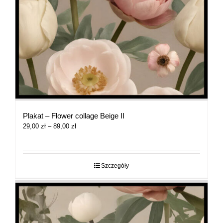
Plakat – Flower collage Beige II
Zakres
29,00
zł
–
89,00
zł
cen:
od
29,00 zł
do
Szczegóły
89,00 zł