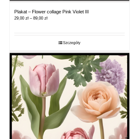
Plakat – Flower collage Pink Violet III
Zakres
29,00
zł
–
89,00
zł
cen:
od
29,00 zł
do
Szczegóły
89,00 zł