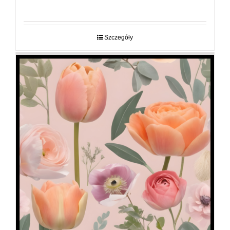
cen:
od
29,00 zł
do
Szczegóły
89,00 zł