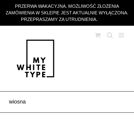
Przejdź
PRZERWA WAKACYJNA. MOŻLIWOŚĆ ZŁOŻENIA
do
ZAMÓWIENIA W SKLEPIE JEST AKTUALNIE WYŁĄCZONA.
zawartości
PRZEPRASZAMY ZA UTRUDNIENIA.
Odrzuć
wiosna