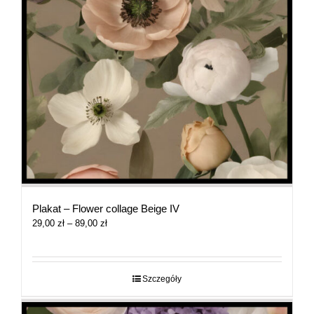
Plakat – Flower collage Beige IV
Zakres
29,00
zł
–
89,00
zł
cen:
od
29,00 zł
do
Szczegóły
89,00 zł