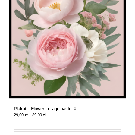
Plakat – Flower collage pastel X
Zakres
29,00
zł
–
89,00
zł
cen:
od
29,00 zł