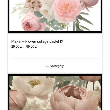
Plakat – Flower collage pastel IX
Zakres
29,00
zł
–
89,00
zł
cen:
od
29,00 zł
do
Szczegóły
89,00 zł