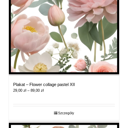
Plakat – Flower collage pastel XII
Zakres
29,00
zł
–
89,00
zł
cen:
od
29,00 zł
do
Szczegóły
89,00 zł