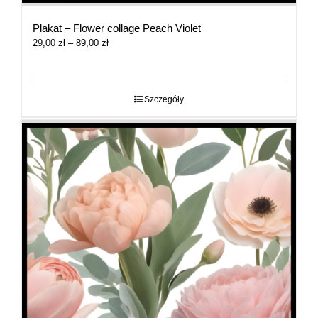
Plakat – Flower collage Peach Violet
Zakres
29,00
zł
–
89,00
zł
cen:
od
29,00 zł
do
Szczegóły
89,00 zł