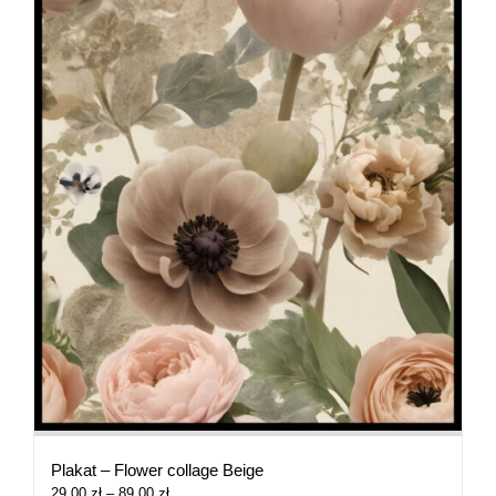
Plakat – Flower collage Beige
Zakres
29,00
zł
–
89,00
zł