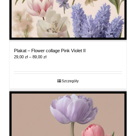
Plakat – Flower collage Pink Violet II
Zakres
29,00
zł
–
89,00
zł
cen:
od
29,00 zł
do
Szczegóły
89,00 zł