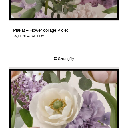
Plakat – Flower collage Violet
Zakres
29,00
zł
–
89,00
zł
cen:
od
29,00 zł
do
Szczegóły
89,00 zł