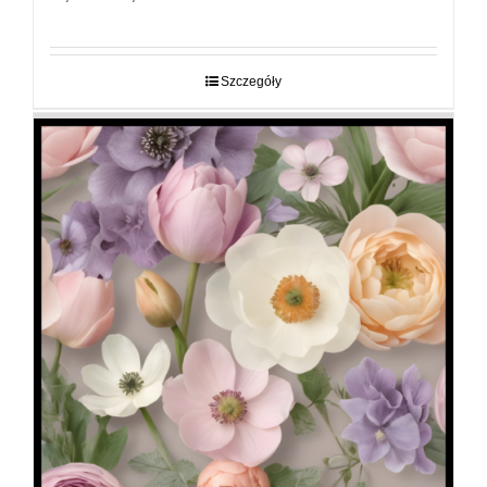
cen:
od
29,00 zł
do
Szczegóły
89,00 zł