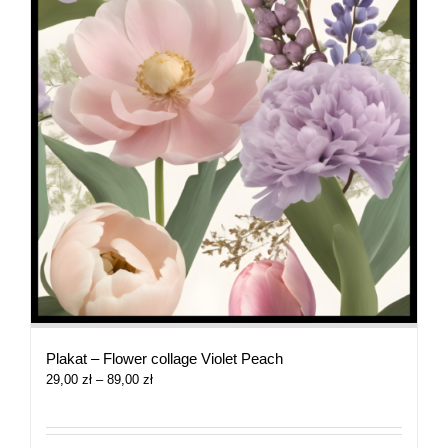
Plakat – Flower collage Violet Peach
Zakres
29,00
zł
–
89,00
zł
cen:
od
29,00 zł