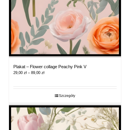
Plakat – Flower collage Peachy Pink V
Zakres
29,00
zł
–
89,00
zł
cen:
od
29,00 zł
do
Szczegóły
89,00 zł