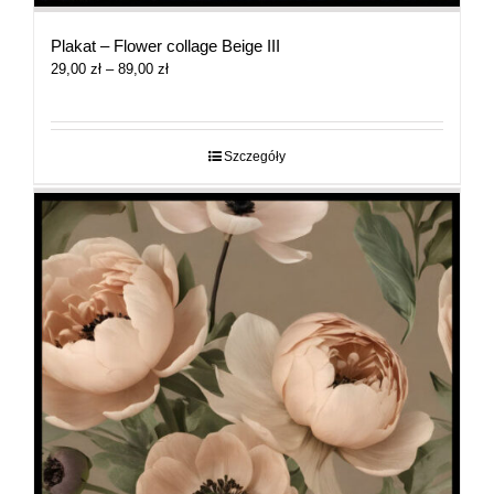
Plakat – Flower collage Beige III
Zakres
29,00
zł
–
89,00
zł
cen:
od
29,00 zł
do
Szczegóły
89,00 zł