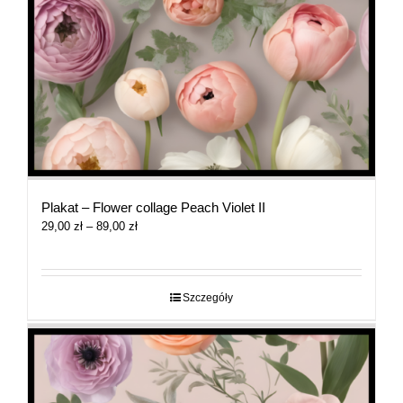
Plakat – Flower collage Peach Violet II
Zakres
29,00
zł
–
89,00
zł
cen:
od
29,00 zł
do
Szczegóły
89,00 zł