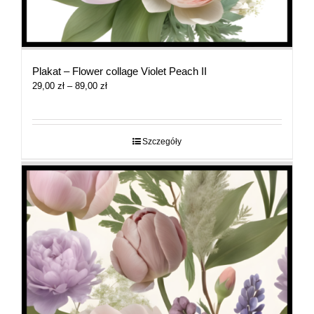
Plakat – Flower collage Violet Peach II
Zakres
29,00
zł
–
89,00
zł
cen:
od
29,00 zł
do
Szczegóły
89,00 zł