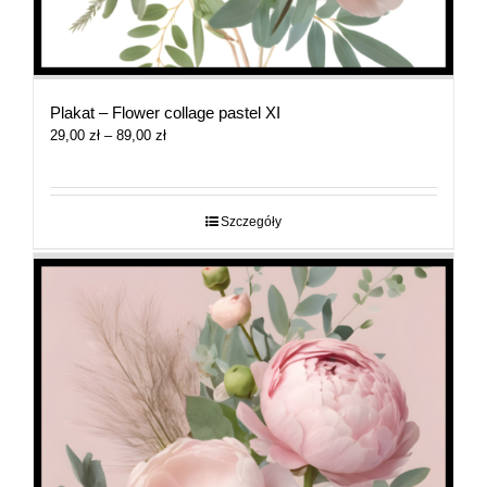
Plakat – Flower collage pastel XI
Zakres
29,00
zł
–
89,00
zł
cen:
od
29,00 zł
do
Szczegóły
89,00 zł