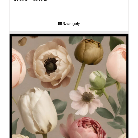
cen:
od
29,00 zł
do
Szczegóły
89,00 zł