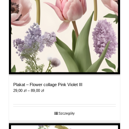
Plakat – Flower collage Pink Violet III
Zakres
29,00
zł
–
89,00
zł
cen:
od
29,00 zł
do
Szczegóły
89,00 zł