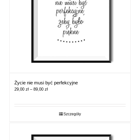
Życie nie musi być perfekcyjne
Zakres
29,00
zł
–
89,00
zł
cen:
od
29,00 zł
do
Szczegóły
89,00 zł