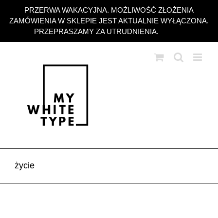
Przejdź
PRZERWA WAKACYJNA. MOŻLIWOŚĆ ZŁOŻENIA
do
ZAMÓWIENIA W SKLEPIE JEST AKTUALNIE WYŁĄCZONA.
zawartości
PRZEPRASZAMY ZA UTRUDNIENIA.
Odrzuć
życie