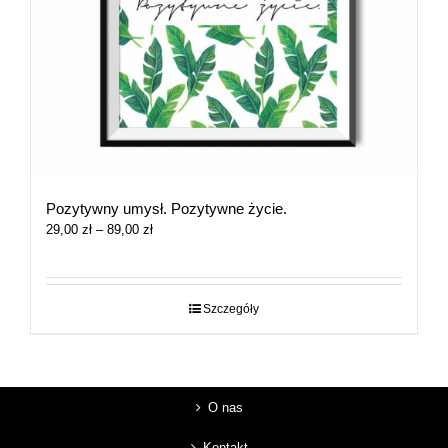
Pozytywny umysł. Pozytywne życie.
Zakres
29,00
zł
–
89,00
zł
cen:
od
29,00 zł
do
Szczegóły
89,00 zł
O nas
Kontakt