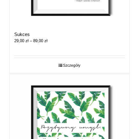
Sukces
Zakres
29,00
zł
–
89,00
zł
cen:
od
29,00 zł
do
Szczegóły
89,00 zł