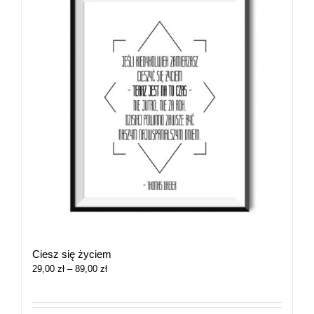
Ciesz się życiem
Zakres
29,00
zł
–
89,00
zł
cen:
od
29,00 zł