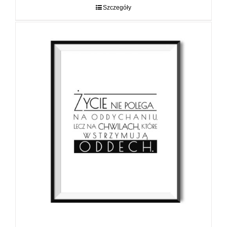
do
Szczegóły
89,00 zł