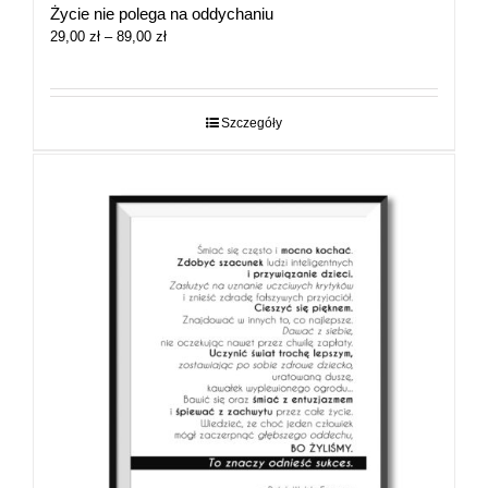
Życie nie polega na oddychaniu
Zakres
29,00
zł
–
89,00
zł
cen:
od
29,00 zł
do
Szczegóły
89,00 zł