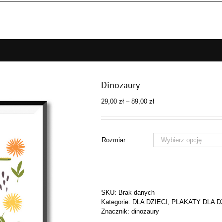
Dinozaury
Zakres
29,00
zł
–
89,00
zł
cen:
od
29,00 zł
do
Rozmiar
89,00 zł
SKU:
Brak danych
Kategorie:
DLA DZIECI
,
PLAKATY DLA D
Znacznik:
dinozaury