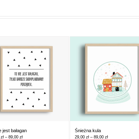
Śnieżna kula
e jest bałagan
Zakres
Zakres
29,00
zł
–
89,00
zł
0
zł
–
89,00
zł