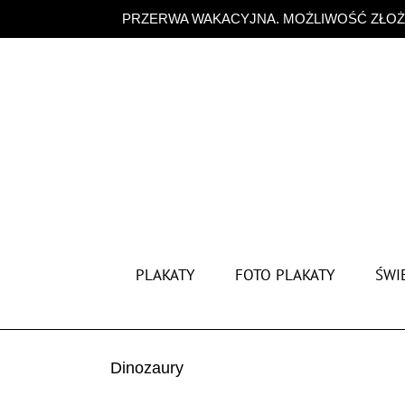
Przejdź
PRZERWA WAKACYJNA. MOŻLIWOŚĆ ZŁOŻE
do
zawartości
PLAKATY
FOTO PLAKATY
ŚWIĘ
Dinozaury