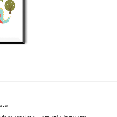
wskim.
z do nas, a my stworzymy projekt według Twojego pomysłu.