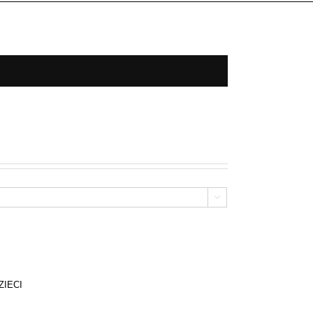

ZIECI