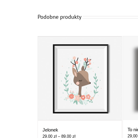
Podobne produkty
To ni
Jelonek
Zakres
29,0
29,00
zł
–
89,00
zł