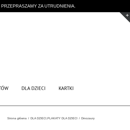
. PRZEPRASZAMY ZA UTRUDNIENIA.
Odrzuć
TÓW
DLA DZIECI
KARTKI
Strona główna
DLA DZIECI
,
PLAKATY DLA DZIECI
Dinozaury