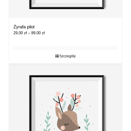
Żyrafa pilot
Zakres
29,00
zł
–
89,00
zł
cen:
od
29,00 zł
do
Szczegóły
89,00 zł