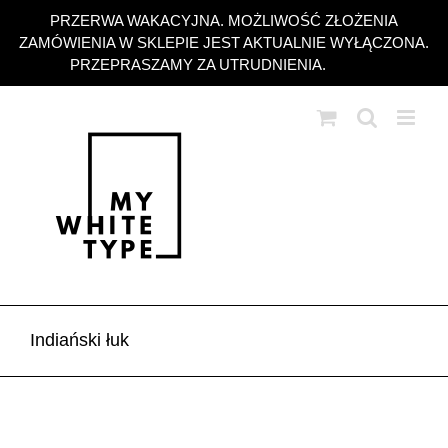
Przejdź
PRZERWA WAKACYJNA. MOŻLIWOŚĆ ZŁOŻENIA
do
ZAMÓWIENIA W SKLEPIE JEST AKTUALNIE WYŁĄCZONA.
zawartości
PRZEPRASZAMY ZA UTRUDNIENIA.
Odrzuć
Indiański łuk