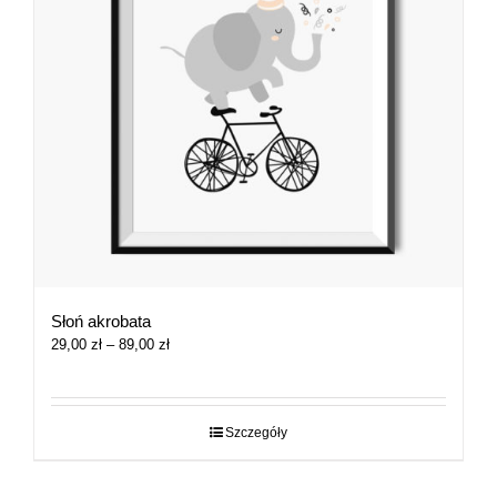
Słoń akrobata
Zakres
29,00
zł
–
89,00
zł
cen:
od
29,00 zł
do
Szczegóły
89,00 zł