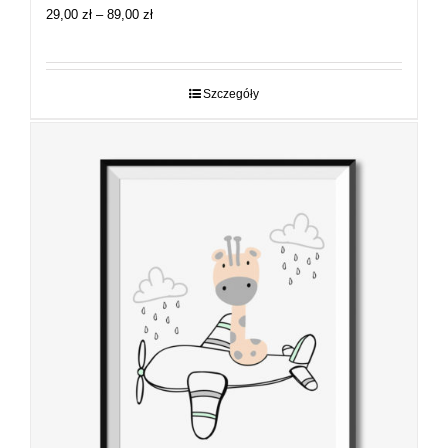
Zakres
29,00
zł
–
89,00
zł
cen:
od
29,00 zł
do
Szczegóły
89,00 zł