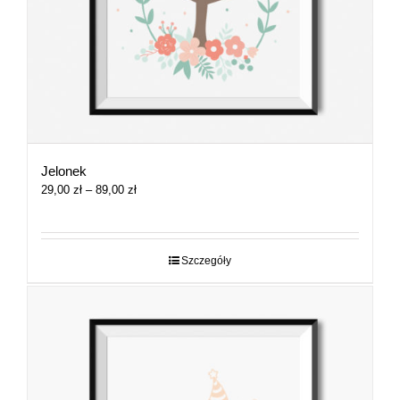
Jelonek
Zakres
29,00
zł
–
89,00
zł
cen:
od
29,00 zł
do
Szczegóły
89,00 zł