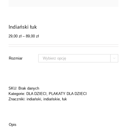
Indiański łuk
Zakres
29,00
zł
–
89,00
zł
cen:
od
29,00 zł
do
Rozmiar

89,00 zł
SKU:
Brak danych
Kategorie:
DLA DZIECI
,
PLAKATY DLA DZIECI
Znaczniki:
indiański
,
indiańskie
,
łuk
Opis