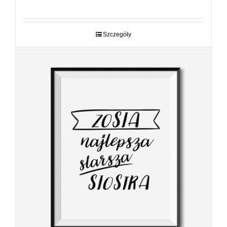
cen:
od
29,00 zł
do
Szczegóły
89,00 zł