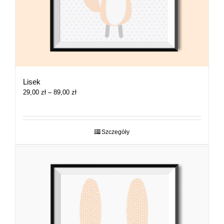
Lisek
Zakres
29,00
zł
–
89,00
zł
cen:
od
29,00 zł
do
Szczegóły
89,00 zł