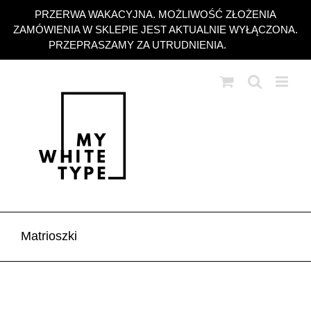
Przejdź
PRZERWA WAKACYJNA. MOŻLIWOŚĆ ZŁOŻENIA
do
ZAMÓWIENIA W SKLEPIE JEST AKTUALNIE WYŁĄCZONA.
zawartości
PRZEPRASZAMY ZA UTRUDNIENIA.
Odrzuć
Matrioszki