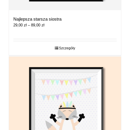
Najlepsza starsza siostra
Zakres
29,00
zł
–
89,00
zł
cen:
od
29,00 zł
do
Szczegóły
89,00 zł