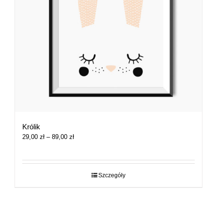
Królik
Zakres
29,00
zł
–
89,00
zł
cen:
od
29,00 zł
do
Szczegóły
89,00 zł