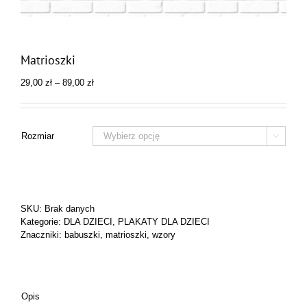
Matrioszki
Zakres
29,00
zł
–
89,00
zł
cen:
od
29,00 zł
do
Rozmiar

89,00 zł
SKU:
Brak danych
Kategorie:
DLA DZIECI
,
PLAKATY DLA DZIECI
Znaczniki:
babuszki
,
matrioszki
,
wzory
Opis