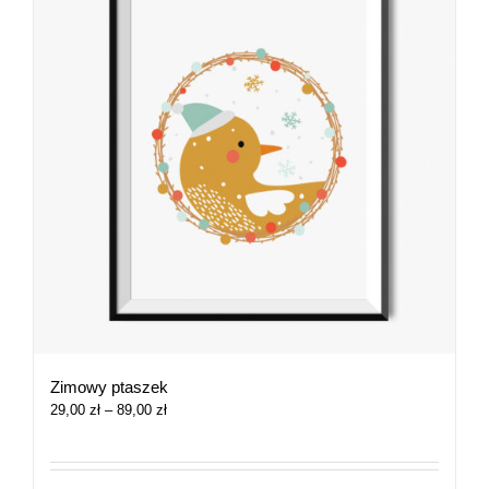
Zimowy ptaszek
Zakres
29,00
zł
–
89,00
zł
cen:
od
29,00 zł