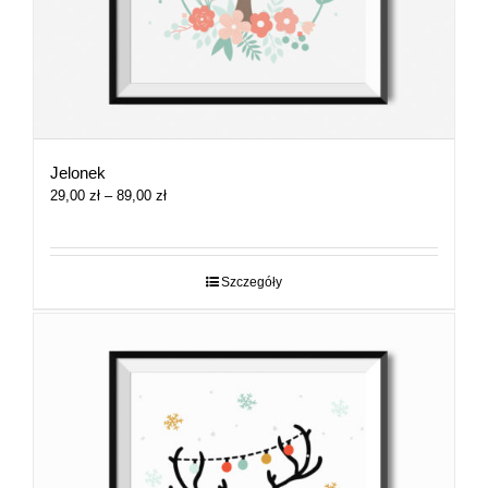
Jelonek
Zakres
29,00
zł
–
89,00
zł
cen:
od
29,00 zł
do
Szczegóły
89,00 zł