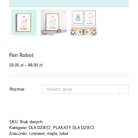
Pan Robot
Zakres
29,00
zł
–
89,00
zł
cen:
od
29,00 zł
do
Rozmiar

89,00 zł
SKU:
Brak danych
Kategorie:
DLA DZIECI
,
PLAKATY DLA DZIECI
Znaczniki:
czerwień
,
mięta
,
robot