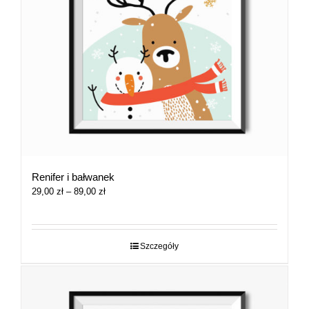
Renifer i bałwanek
Zakres
29,00
zł
–
89,00
zł
cen:
od
29,00 zł
do
Szczegóły
89,00 zł