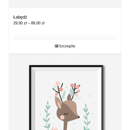
Łabędź
Zakres
29,00
zł
–
89,00
zł
cen:
od
29,00 zł
do
Szczegóły
89,00 zł