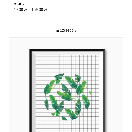
Stars
Zakres
49,00
zł
–
159,00
zł
cen:
od
49,00 zł
Szczegóły
do
159,00 zł