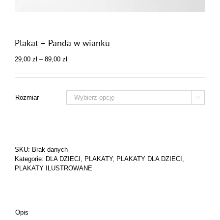
Plakat – Panda w wianku
Zakres
29,00
zł
–
89,00
zł
cen:
od
29,00 zł
do
Rozmiar

89,00 zł
SKU:
Brak danych
Kategorie:
DLA DZIECI
,
PLAKATY
,
PLAKATY DLA DZIECI
,
PLAKATY ILUSTROWANE
Opis