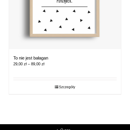
To nie jest bałagan
Zakres
29,00
zł
–
89,00
zł
cen:
od
29,00 zł
do
Szczegóły
89,00 zł