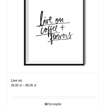
Live on
Zakres
29,00
zł
–
89,00
zł
cen:
od
29,00 zł
do
Szczegóły