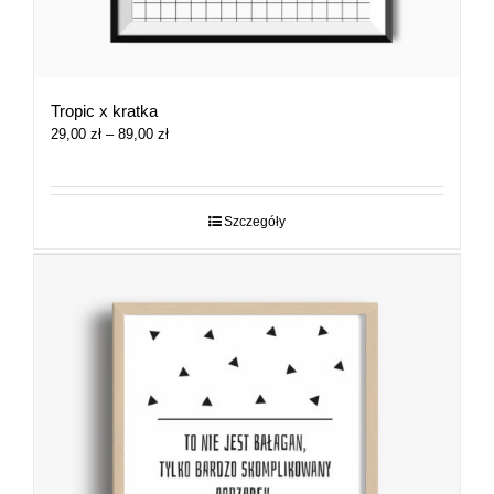
Tropic x kratka
Zakres
29,00
zł
–
89,00
zł
cen:
od
29,00 zł
do
Szczegóły
89,00 zł