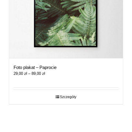
Foto plakat – Paprocie
Zakres
29,00
zł
–
89,00
zł
cen:
od
29,00 zł
do
Szczegóły
89,00 zł