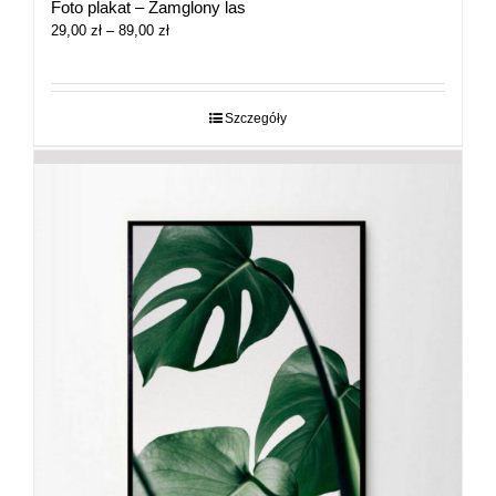
Foto plakat – Zamglony las
Zakres
29,00
zł
–
89,00
zł
cen:
od
29,00 zł
do
Szczegóły
89,00 zł