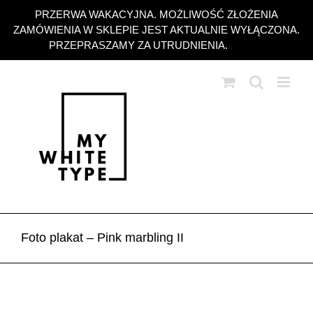
Przejdź
PRZERWA WAKACYJNA. MOŻLIWOŚĆ ZŁOŻENIA
do
ZAMÓWIENIA W SKLEPIE JEST AKTUALNIE WYŁĄCZONA.
zawartości
PRZEPRASZAMY ZA UTRUDNIENIA.
Odrzuć
Foto plakat – Pink marbling II