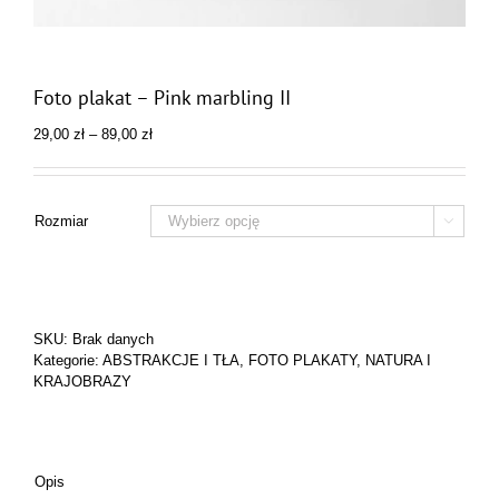
Foto plakat – Pink marbling II
Zakres
29,00
zł
–
89,00
zł
cen:
od
29,00 zł
do
Rozmiar

89,00 zł
SKU:
Brak danych
Kategorie:
ABSTRAKCJE I TŁA
,
FOTO PLAKATY
,
NATURA I
KRAJOBRAZY
Opis