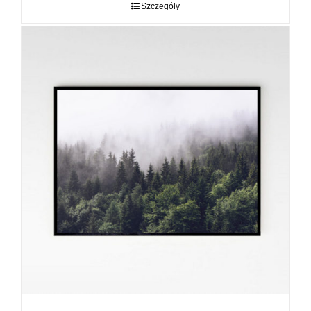
do
Szczegóły
89,00 zł