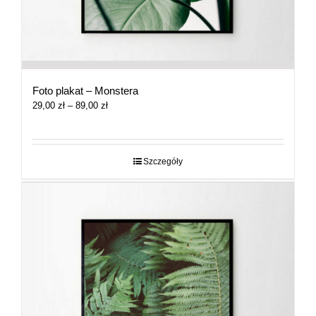
Foto plakat – Monstera
Zakres
29,00
zł
–
89,00
zł
cen:
od
29,00 zł
do
Szczegóły
89,00 zł