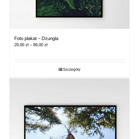
Foto plakat – Dżungla
Zakres
29,00
zł
–
89,00
zł
cen:
od
29,00 zł
do
Szczegóły
89,00 zł