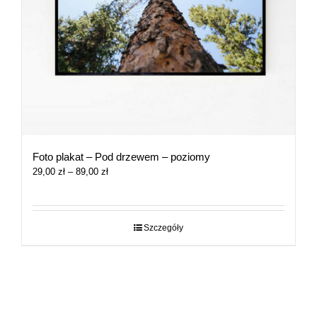
Foto plakat – Pod drzewem – poziomy
Zakres
29,00
zł
–
89,00
zł
cen:
od
29,00 zł
do
Szczegóły
89,00 zł