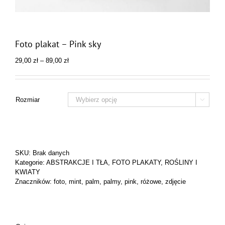
Foto plakat – Pink sky
Zakres
29,00
zł
–
89,00
zł
cen:
od
29,00 zł
do
Rozmiar

89,00 zł
SKU:
Brak danych
Kategorie:
ABSTRAKCJE I TŁA
,
FOTO PLAKATY
,
ROŚLINY I
KWIATY
Znaczników:
foto
,
mint
,
palm
,
palmy
,
pink
,
różowe
,
zdjęcie