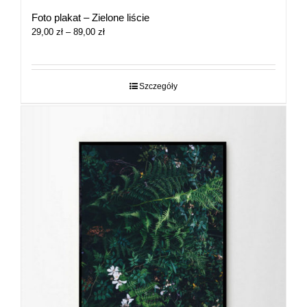
Foto plakat – Zielone liście
Zakres
29,00
zł
–
89,00
zł
cen:
od
29,00 zł
do
Szczegóły
89,00 zł