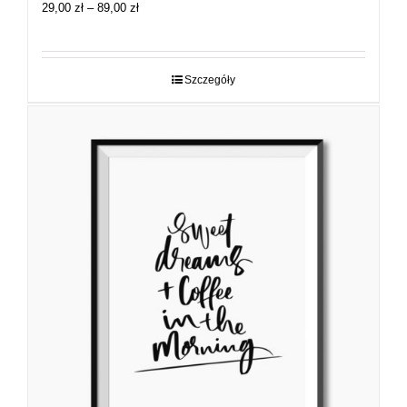
Zakres
29,00
zł
–
89,00
zł
cen:
od
29,00 zł
do
Szczegóły
89,00 zł