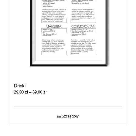
Drinki
Zakres
29,00
zł
–
89,00
zł
cen:
od
29,00 zł
do
Szczegóły
89,00 zł