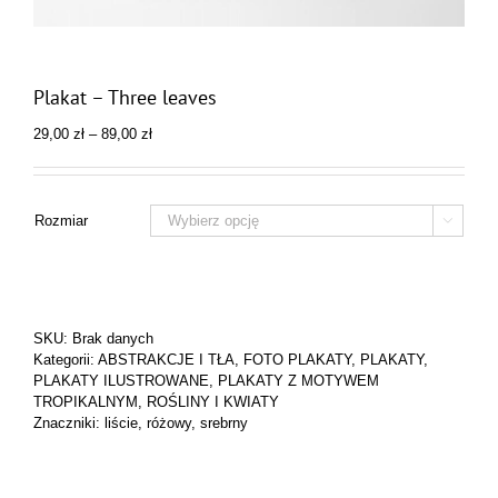
Plakat – Three leaves
Zakres
29,00
zł
–
89,00
zł
cen:
od
29,00 zł
do
Rozmiar

89,00 zł
SKU:
Brak danych
Kategorii:
ABSTRAKCJE I TŁA
,
FOTO PLAKATY
,
PLAKATY
,
PLAKATY ILUSTROWANE
,
PLAKATY Z MOTYWEM
TROPIKALNYM
,
ROŚLINY I KWIATY
Znaczniki:
liście
,
różowy
,
srebrny