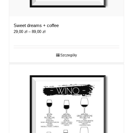
Sweet dreams + coffee
Zakres
29,00
zł
–
89,00
zł
cen:
od
29,00 zł
do
Szczegóły
89,00 zł