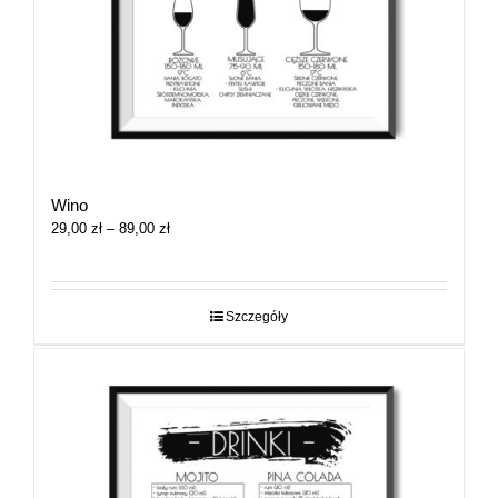
Wino
Zakres
29,00
zł
–
89,00
zł
cen:
od
29,00 zł
do
Szczegóły
89,00 zł