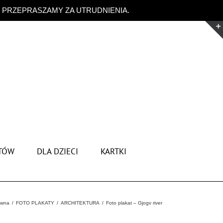
. PRZEPRASZAMY ZA UTRUDNIENIA.
Odrzuć
TÓW
DLA DZIECI
KARTKI
ówna
FOTO PLAKATY
ARCHITEKTURA
Foto plakat – Gjogv river