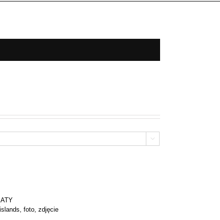

KATY
 islands
,
foto
,
zdjęcie