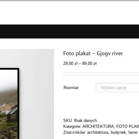
Foto plakat – Gjogv river
Zakres
29,00
zł
–
89,00
zł
cen:
od
29,00 zł
do
Rozmiar
89,00 zł
SKU:
Brak danych
Kategorie:
ARCHITEKTURA
,
FOTO PLA
Znaczników:
architektura
,
budynek
,
faroe