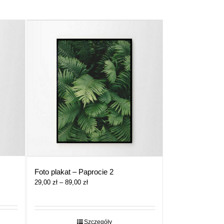
Foto plakat – Paprocie 2
Zakres
29,00
zł
–
89,00
zł
cen:
od
29,00 zł
do
Szczegóły