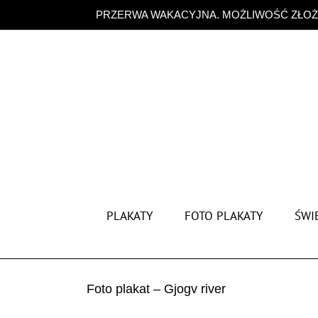
Przejdź
PRZERWA WAKACYJNA. MOŻLIWOŚĆ ZŁOŻE
do
zawartości
PLAKATY
FOTO PLAKATY
ŚWIĘ
Foto plakat – Gjogv river