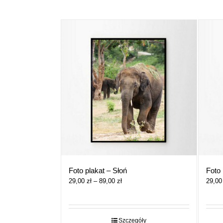
Foto plakat – Słoń
Foto 
Zakres
29,00
zł
–
89,00
zł
29,0
cen:
od
29,00 zł
do
Szczegóły