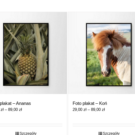
plakat – Ananas
Foto plakat – Koń
Zakres
Zakres
0
zł
–
89,00
zł
29,00
zł
–
89,00
zł
cen:
cen:
od
od
29,00 zł
29,00 zł
do
do
Szczegóły
Szczegóły