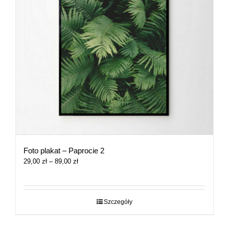
Foto plakat – Paprocie 2
Zakres
29,00
zł
–
89,00
zł
cen:
od
29,00 zł
do
Szczegóły
89,00 zł