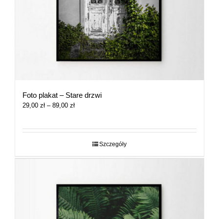
Foto plakat – Stare drzwi
Zakres
29,00
zł
–
89,00
zł
cen:
od
29,00 zł
do
Szczegóły
89,00 zł