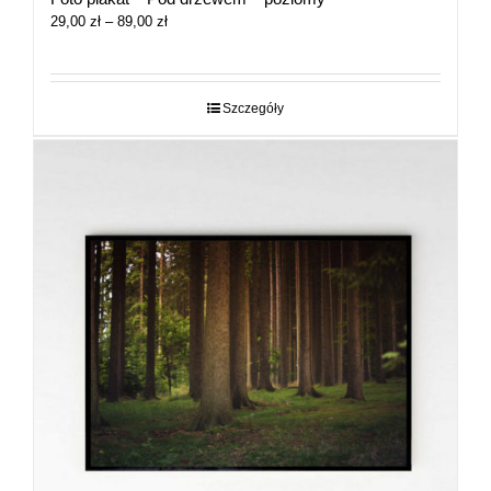
Zakres
29,00
zł
–
89,00
zł
cen:
od
29,00 zł
do
Szczegóły
89,00 zł