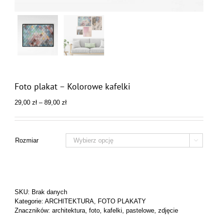
Foto plakat – Kolorowe kafelki
Zakres
29,00
zł
–
89,00
zł
cen:
od
29,00 zł
do
Rozmiar

89,00 zł
SKU:
Brak danych
Kategorie:
ARCHITEKTURA
,
FOTO PLAKATY
Znaczników:
architektura
,
foto
,
kafelki
,
pastelowe
,
zdjęcie