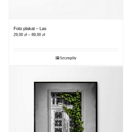
Foto plakat – Las
Zakres
29,00
zł
–
89,00
zł
cen:
od
29,00 zł
do
Szczegóły
89,00 zł