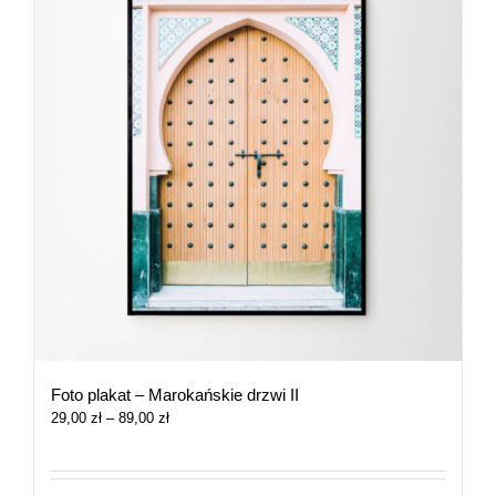
Foto plakat – Marokańskie drzwi II
Zakres
29,00
zł
–
89,00
zł
cen:
od
29,00 zł