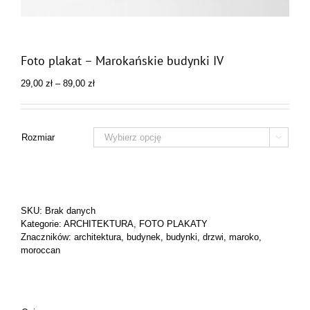
Foto plakat – Marokańskie budynki IV
Zakres
29,00
zł
–
89,00
zł
cen:
od
29,00 zł
do
Rozmiar

89,00 zł
SKU:
Brak danych
Kategorie:
ARCHITEKTURA
,
FOTO PLAKATY
Znaczników:
architektura
,
budynek
,
budynki
,
drzwi
,
maroko
,
moroccan