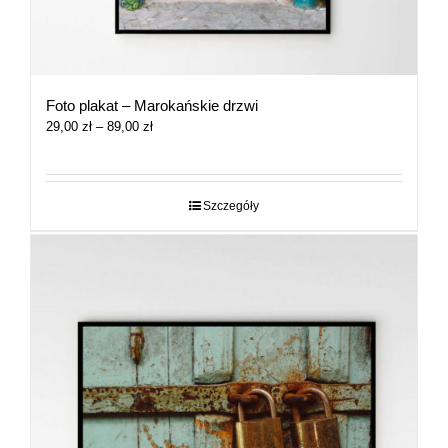
Foto plakat – Marokańskie drzwi
Zakres
29,00
zł
–
89,00
zł
cen:
od
29,00 zł
do
Szczegóły
89,00 zł