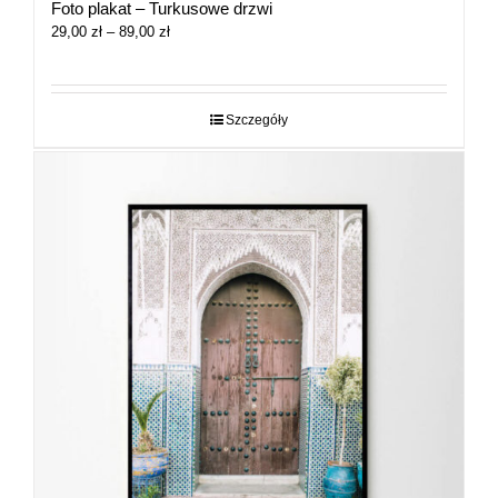
Foto plakat – Turkusowe drzwi
Zakres
29,00
zł
–
89,00
zł
cen:
od
29,00 zł
do
Szczegóły
89,00 zł