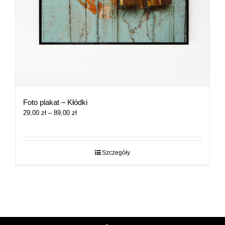
Foto plakat – Kłódki
Zakres
29,00
zł
–
89,00
zł
cen:
od
29,00 zł
do
Szczegóły
89,00 zł