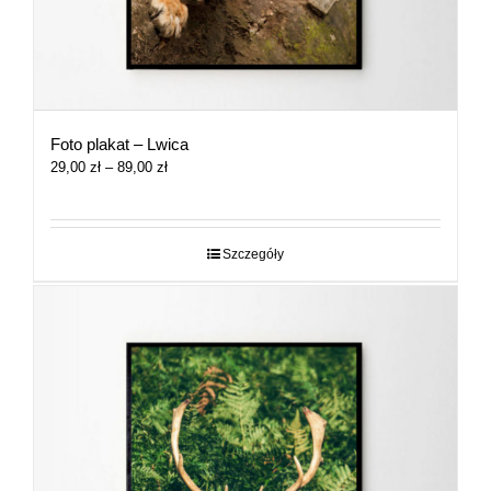
Foto plakat – Lwica
Zakres
29,00
zł
–
89,00
zł
cen:
od
29,00 zł
do
Szczegóły
89,00 zł