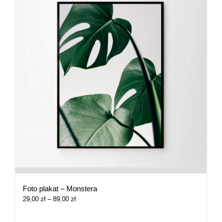
Foto plakat – Monstera
Zakres
29,00
zł
–
89,00
zł
cen:
od