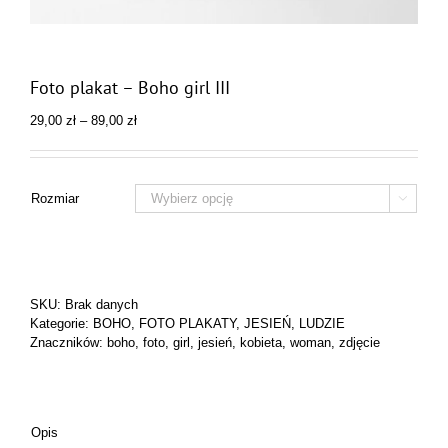
Foto plakat – Boho girl III
Zakres
29,00
zł
–
89,00
zł
cen:
od
29,00 zł
do
Rozmiar

89,00 zł
SKU:
Brak danych
Kategorie:
BOHO
,
FOTO PLAKATY
,
JESIEŃ
,
LUDZIE
Znaczników:
boho
,
foto
,
girl
,
jesień
,
kobieta
,
woman
,
zdjęcie
Opis