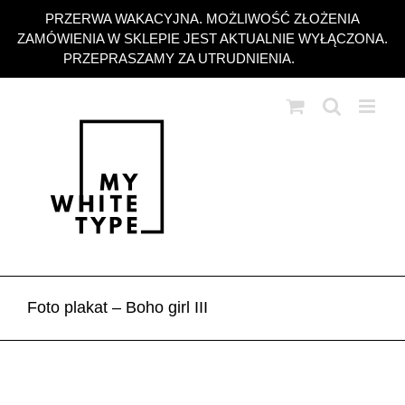
Przejdź
PRZERWA WAKACYJNA. MOŻLIWOŚĆ ZŁOŻENIA
do
ZAMÓWIENIA W SKLEPIE JEST AKTUALNIE WYŁĄCZONA.
zawartości
PRZEPRASZAMY ZA UTRUDNIENIA.
Odrzuć
Foto plakat – Boho girl III