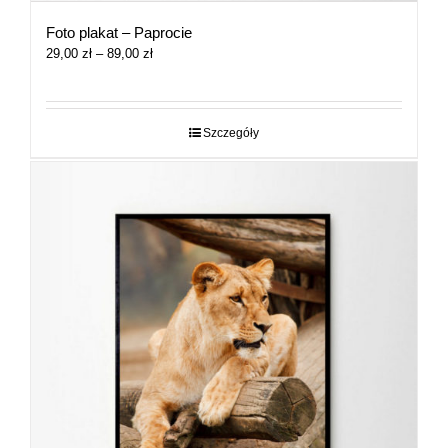
Foto plakat – Paprocie
Zakres
29,00
zł
–
89,00
zł
cen:
od
29,00 zł
do
Szczegóły
89,00 zł