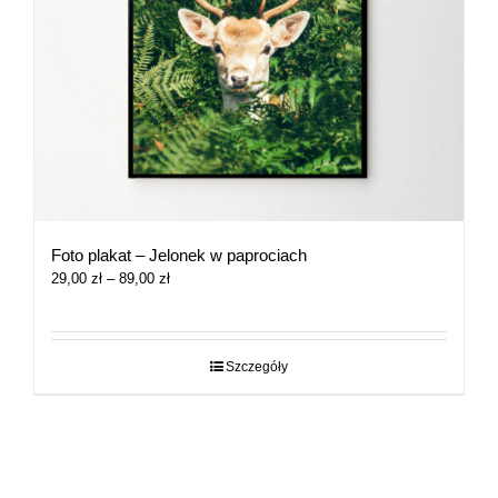
Foto plakat – Jelonek w paprociach
Zakres
29,00
zł
–
89,00
zł
cen:
od
29,00 zł
do
Szczegóły
89,00 zł