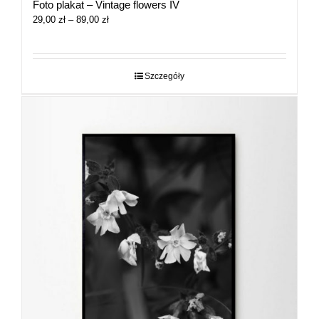
Foto plakat – Vintage flowers IV
Zakres
29,00
zł
–
89,00
zł
cen:
od
29,00 zł
do
Szczegóły
89,00 zł