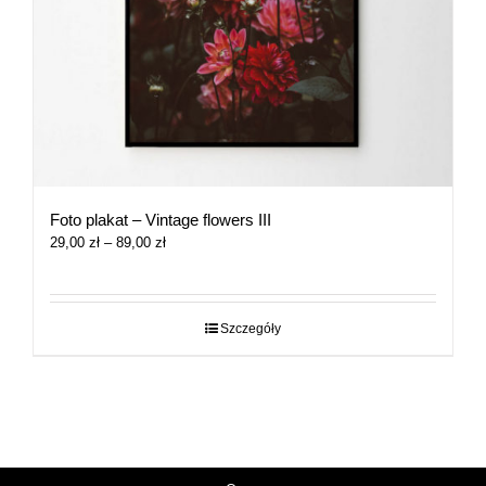
Foto plakat – Vintage flowers III
Zakres
29,00
zł
–
89,00
zł
cen:
od
29,00 zł
do
Szczegóły
89,00 zł