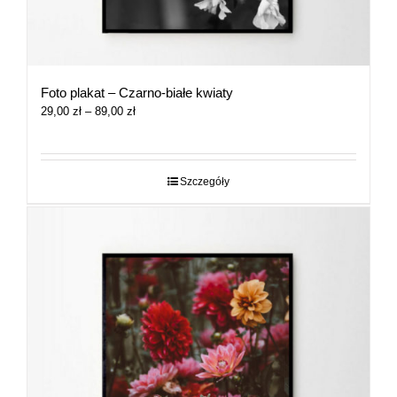
Foto plakat – Czarno-białe kwiaty
Zakres
29,00
zł
–
89,00
zł
cen:
od
29,00 zł
do
Szczegóły
89,00 zł