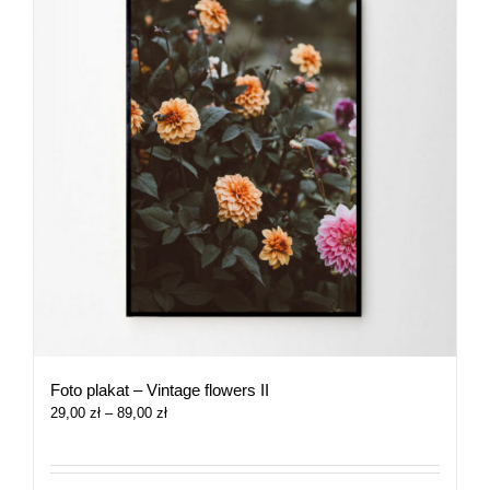
Foto plakat – Vintage flowers II
Zakres
29,00
zł
–
89,00
zł
cen:
od
29,00 zł