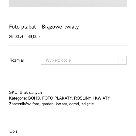
Foto plakat – Brązowe kwiaty
Zakres
29,00
zł
–
89,00
zł
cen:
od
29,00 zł
do
Rozmiar

89,00 zł
SKU:
Brak danych
Kategorie:
BOHO
,
FOTO PLAKATY
,
ROŚLINY I KWIATY
Znaczników:
foto
,
garden
,
kwiaty
,
ogród
,
zdjęcie
Opis