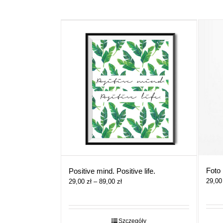
Foto 
Positive mind. Positive life.
29,0
Zakres
29,00
zł
–
89,00
zł
cen:
od
29,00 zł
do
Szczegóły