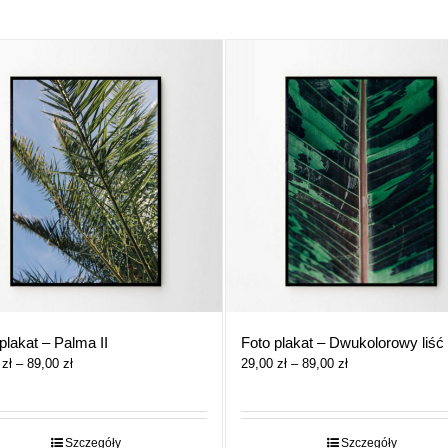
plakat – Palma II
Foto plakat – Dwukolorowy liść
Zakres
Zakres
0
zł
–
89,00
zł
29,00
zł
–
89,00
zł
cen:
cen:
od
od
29,00 zł
29,00 zł
do
do
Szczegóły
Szczegóły