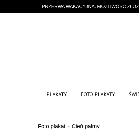
Przejdź
PRZERWA WAKACYJNA. MOŻLIWOŚĆ ZŁOŻE
do
zawartości
PLAKATY
FOTO PLAKATY
ŚWIĘ
Foto plakat – Cień palmy