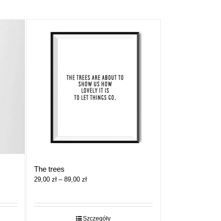
The trees
Zakres
29,00
zł
–
89,00
zł
cen:
od
29,00 zł
do
Szczegóły