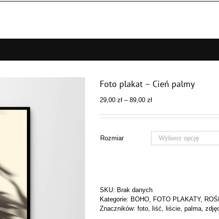
Foto plakat – Cień palmy
Zakres
29,00
zł
–
89,00
zł
cen:
od
29,00 zł
do
Rozmiar
89,00 zł
SKU:
Brak danych
Kategorie:
BOHO
,
FOTO PLAKATY
,
ROŚL
Znaczników:
foto
,
liść
,
liście
,
palma
,
zdję