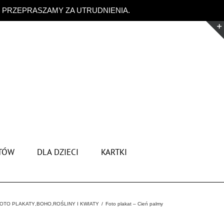
. PRZEPRASZAMY ZA UTRUDNIENIA.
Odrzuć
TÓW
DLA DZIECI
KARTKI
OTO PLAKATY
,
BOHO
,
ROŚLINY I KWIATY
Foto plakat – Cień palmy