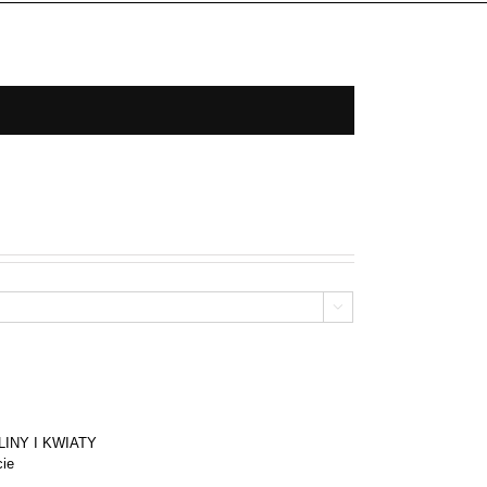

INY I KWIATY
cie