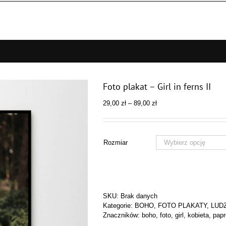
Foto plakat – Girl in ferns II
Zakres
29,00
zł
–
89,00
zł
cen:
od
29,00 zł
do
Rozmiar
89,00 zł
SKU:
Brak danych
Kategorie:
BOHO
,
FOTO PLAKATY
,
LUD
Znaczników:
boho
,
foto
,
girl
,
kobieta
,
papr