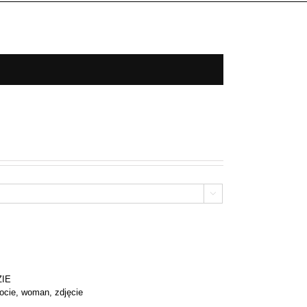

ZIE
ocie
,
woman
,
zdjęcie