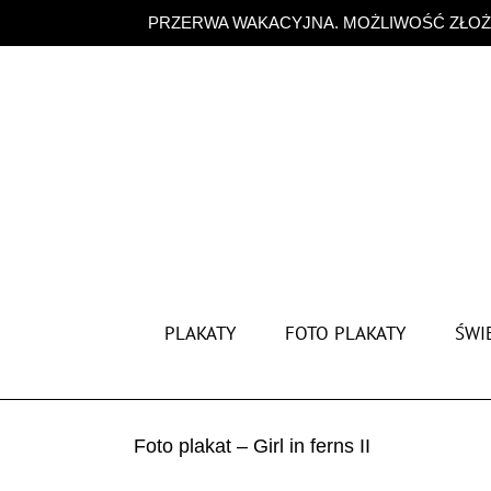
Przejdź
PRZERWA WAKACYJNA. MOŻLIWOŚĆ ZŁOŻE
do
zawartości
PLAKATY
FOTO PLAKATY
ŚWIĘ
Foto plakat – Girl in ferns II