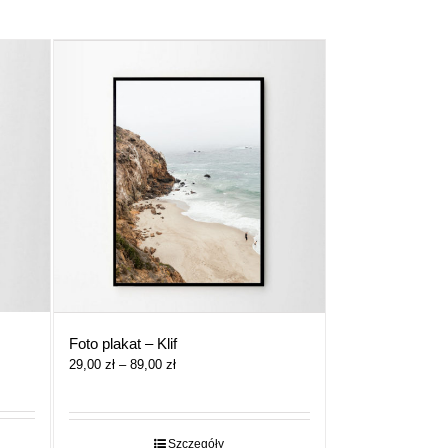
Foto plakat – Klif
Zakres
29,00
zł
–
89,00
zł
cen:
od
29,00 zł
do
Szczegóły