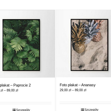
Foto plakat – Ananasy
plakat – Paprocie 2
Zakres
29,00
zł
–
89,00
zł
Zakres
0
zł
–
89,00
zł
cen:
cen:
od
od
29,00 zł
29,00 zł
do
do
Szczegóły
Szczegóły