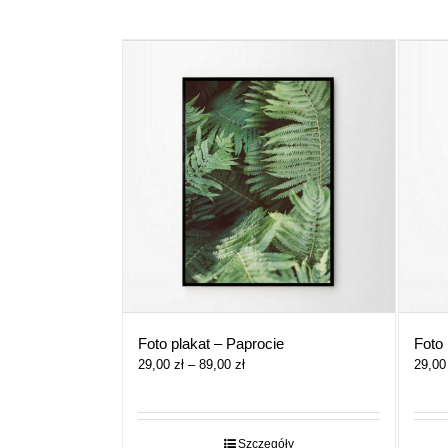
Foto plakat – Paprocie
Foto 
Zakres
29,00
zł
–
89,00
zł
29,0
cen:
od
29,00 zł
do
Szczegóły