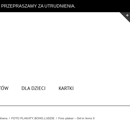
. PRZEPRASZAMY ZA UTRUDNIENIA.
Odrzuć
TÓW
DLA DZIECI
KARTKI
główna
FOTO PLAKATY
,
BOHO
,
LUDZIE
Foto plakat – Girl in ferns II