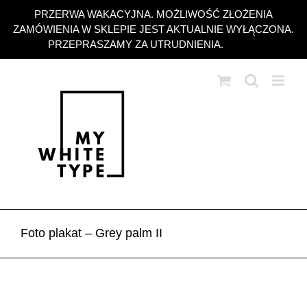
Przejdź
PRZERWA WAKACYJNA. MOŻLIWOŚĆ ZŁOŻENIA
do
ZAMÓWIENIA W SKLEPIE JEST AKTUALNIE WYŁĄCZONA.
zawartości
PRZEPRASZAMY ZA UTRUDNIENIA.
Odrzuć
Foto plakat – Grey palm II