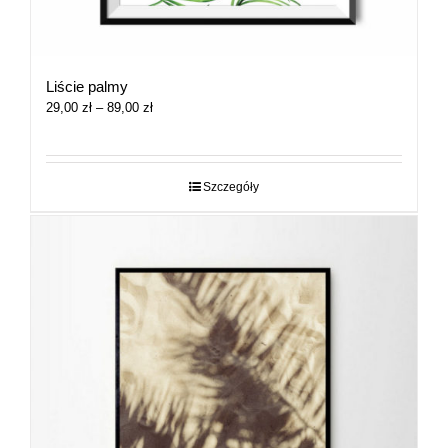
Liście palmy
Zakres
29,00
zł
–
89,00
zł
cen:
od
29,00 zł
do
Szczegóły
89,00 zł