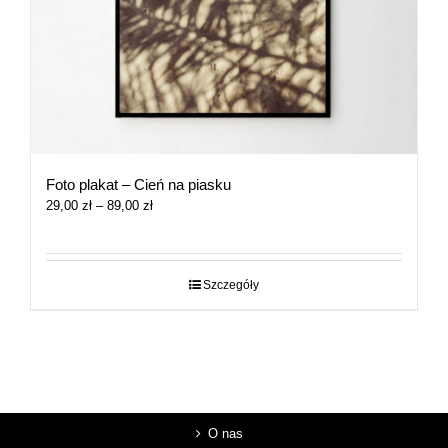
Foto plakat – Cień na piasku
Zakres
29,00
zł
–
89,00
zł
cen:
od
29,00 zł
do
Szczegóły
89,00 zł
O nas