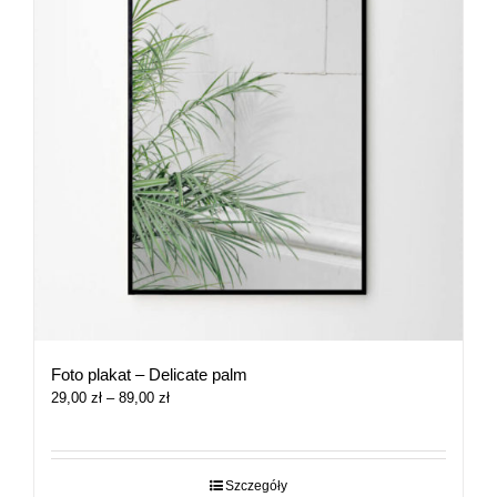
Foto plakat – Delicate palm
Zakres
29,00
zł
–
89,00
zł
cen:
od
29,00 zł
do
Szczegóły