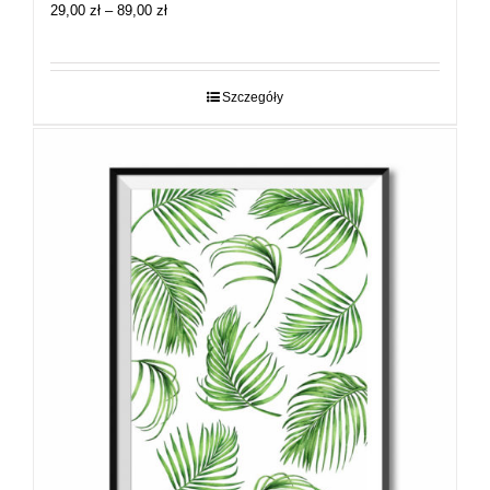
Zakres
29,00
zł
–
89,00
zł
cen:
od
29,00 zł
do
Szczegóły
89,00 zł