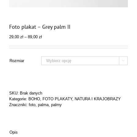
Foto plakat – Grey palm II
Zakres
29,00
zł
–
89,00
zł
cen:
od
29,00 zł
do
Rozmiar

89,00 zł
SKU:
Brak danych
Kategorie:
BOHO
,
FOTO PLAKATY
,
NATURA I KRAJOBRAZY
Znaczniki:
foto
,
palma
,
palmy
Opis