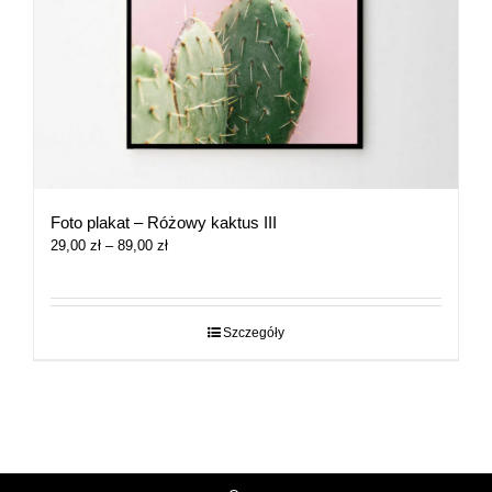
Foto plakat – Różowy kaktus III
Zakres
29,00
zł
–
89,00
zł
cen:
od
29,00 zł
do
Szczegóły
89,00 zł