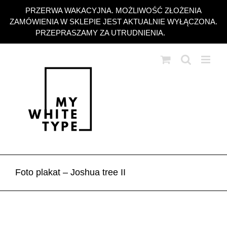
Przejdź
PRZERWA WAKACYJNA. MOŻLIWOŚĆ ZŁOŻENIA
do
ZAMÓWIENIA W SKLEPIE JEST AKTUALNIE WYŁĄCZONA.
zawartości
PRZEPRASZAMY ZA UTRUDNIENIA.
Odrzuć
Foto plakat – Joshua tree II