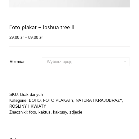
Foto plakat – Joshua tree II
Zakres
29,00
zł
–
89,00
zł
cen:
od
29,00 zł
do
Rozmiar

89,00 zł
SKU:
Brak danych
Kategorie:
BOHO
,
FOTO PLAKATY
,
NATURA I KRAJOBRAZY
,
ROŚLINY I KWIATY
Znaczniki:
foto
,
kaktus
,
kaktusy
,
zdjęcie