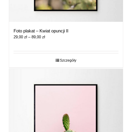
Foto plakat – Kwiat opuncji II
Zakres
29,00
zł
–
89,00
zł
cen:
od
29,00 zł
do
Szczegóły
89,00 zł