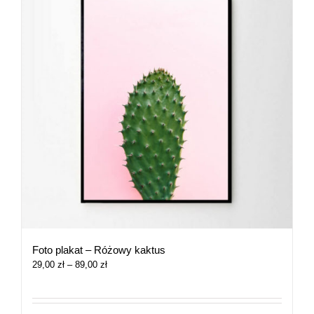
Foto plakat – Różowy kaktus
Zakres
29,00
zł
–
89,00
zł
cen:
od
29,00 zł