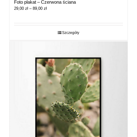
Foto plakat – Czerwona ściana
Zakres
29,00
zł
–
89,00
zł
cen:
od
29,00 zł
do
Szczegóły
89,00 zł