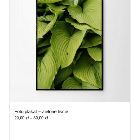
Foto plakat – Zielone liście
Zakres
29,00
zł
–
89,00
zł
cen:
od
29,00 zł