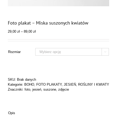
Foto plakat – Miska suszonych kwiatów
Zakres
29,00
zł
–
89,00
zł
cen:
od
29,00 zł
do
Rozmiar

89,00 zł
SKU:
Brak danych
Kategorie:
BOHO
,
FOTO PLAKATY
,
JESIEŃ
,
ROŚLINY I KWIATY
Znaczniki:
foto
,
jesień
,
suszone
,
zdjęcie
Opis