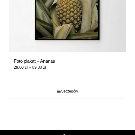
Foto plakat – Ananas
Zakres
29,00
zł
–
89,00
zł
cen:
od
29,00 zł
do
Szczegóły
89,00 zł