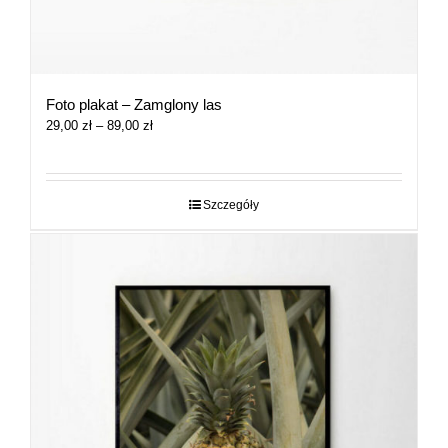
Foto plakat – Zamglony las
Zakres
29,00
zł
–
89,00
zł
cen:
od
29,00 zł
do
Szczegóły
89,00 zł