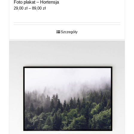
Foto plakat – Hortensja
Zakres
29,00
zł
–
89,00
zł
cen:
od
29,00 zł
do
Szczegóły
89,00 zł