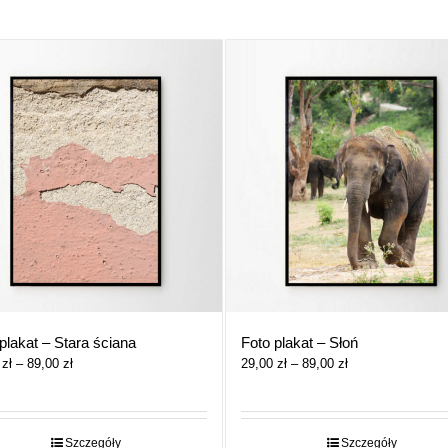
plakat – Stara ściana
Foto plakat – Słoń
Zakres
Zakres
0
zł
–
89,00
zł
29,00
zł
–
89,00
zł
cen:
cen:
od
od
29,00 zł
29,00 zł
do
do
Szczegóły
Szczegóły