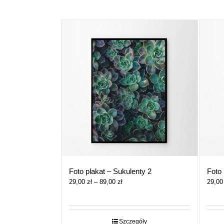
Foto 
Foto plakat – Sukulenty 2
Zakres
29,0
29,00
zł
–
89,00
zł
cen:
od
29,00 zł
do
Szczegóły