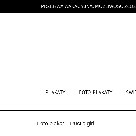
Przejdź
PRZERWA WAKACYJNA. MOŻLIWOŚĆ ZŁOŻE
do
zawartości
PLAKATY
FOTO PLAKATY
ŚWIĘ
Foto plakat – Rustic girl