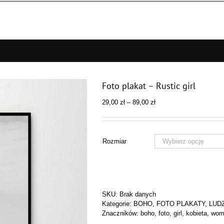
Foto plakat – Rustic girl
Zakres
29,00
zł
–
89,00
zł
cen:
od
29,00 zł
do
Rozmiar
89,00 zł
SKU:
Brak danych
Kategorie:
BOHO
,
FOTO PLAKATY
,
LUD
Znaczników:
boho
,
foto
,
girl
,
kobieta
,
wom