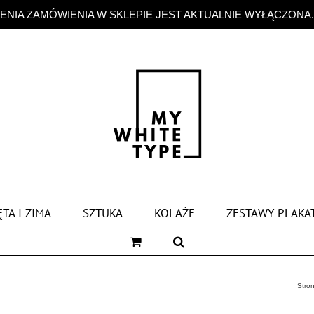
NIA ZAMÓWIENIA W SKLEPIE JEST AKTUALNIE WYŁĄCZONA
TA I ZIMA
SZTUKA
KOLAŻE
ZESTAWY PLAKA
Stro