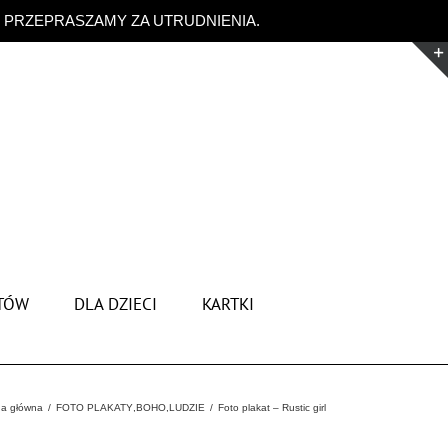
. PRZEPRASZAMY ZA UTRUDNIENIA.
Odrzuć
TÓW
DLA DZIECI
KARTKI
na główna
FOTO PLAKATY
,
BOHO
,
LUDZIE
Foto plakat – Rustic girl