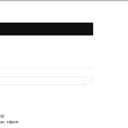

ZIE
an
,
zdjęcie