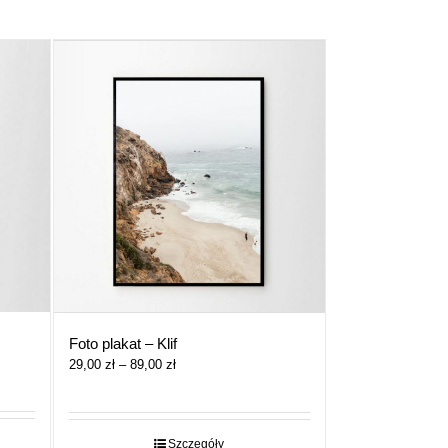
Foto plakat – Klif
Zakres
29,00
zł
–
89,00
zł
cen:
od
29,00 zł
do
Szczegóły