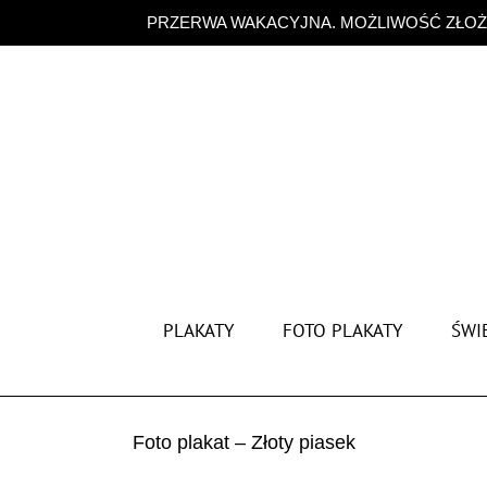
Przejdź
PRZERWA WAKACYJNA. MOŻLIWOŚĆ ZŁOŻE
do
zawartości
PLAKATY
FOTO PLAKATY
ŚWIĘ
Foto plakat – Złoty piasek