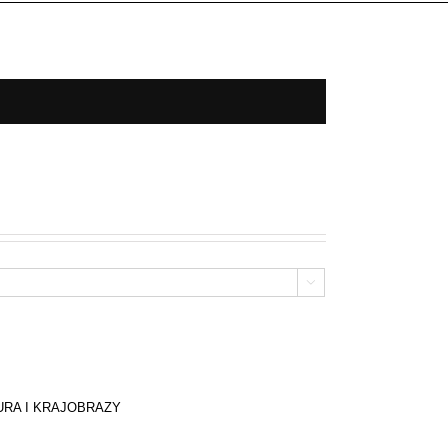

URA I KRAJOBRAZY