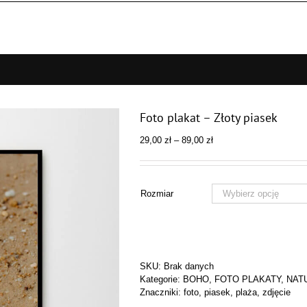
Foto plakat – Złoty piasek
Zakres
29,00
zł
–
89,00
zł
cen:
od
29,00 zł
do
Rozmiar
89,00 zł
SKU:
Brak danych
Kategorie:
BOHO
,
FOTO PLAKATY
,
NAT
Znaczniki:
foto
,
piasek
,
plaża
,
zdjęcie