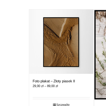
Foto plakat – Złoty piasek II
Zakres
29,00
zł
–
89,00
zł
cen:
od
29,00 zł
do
Szczegóły