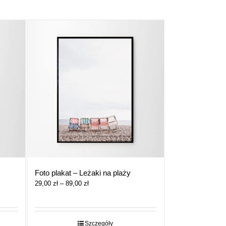
Foto plakat – Leżaki na plaży
Zakres
29,00
zł
–
89,00
zł
cen:
od
29,00 zł
do
Szczegóły