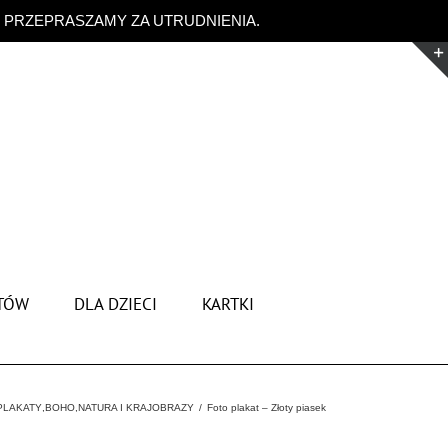
. PRZEPRASZAMY ZA UTRUDNIENIA.
Odrzuć
TÓW
DLA DZIECI
KARTKI
PLAKATY
,
BOHO
,
NATURA I KRAJOBRAZY
Foto plakat – Złoty piasek