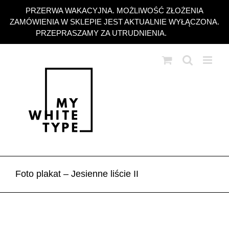
Przejdź
PRZERWA WAKACYJNA. MOŻLIWOŚĆ ZŁOŻENIA
do
ZAMÓWIENIA W SKLEPIE JEST AKTUALNIE WYŁĄCZONA.
zawartości
PRZEPRASZAMY ZA UTRUDNIENIA.
Odrzuć
Foto plakat – Jesienne liście II