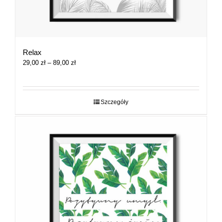
Relax
Zakres
29,00
zł
–
89,00
zł
cen:
od
29,00 zł
do
Szczegóły
89,00 zł