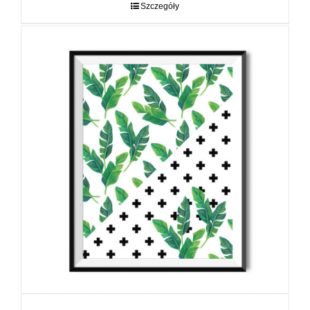
do
Szczegóły
89,00 zł