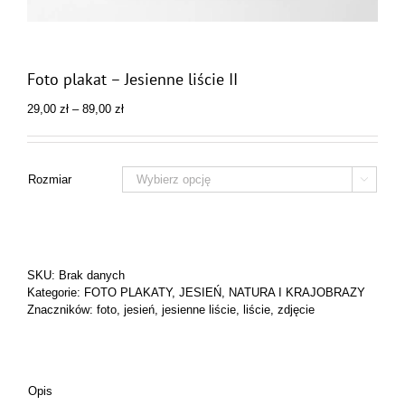
Foto plakat – Jesienne liście II
Zakres
29,00
zł
–
89,00
zł
cen:
od
29,00 zł
do
Rozmiar

89,00 zł
SKU:
Brak danych
Kategorie:
FOTO PLAKATY
,
JESIEŃ
,
NATURA I KRAJOBRAZY
Znaczników:
foto
,
jesień
,
jesienne liście
,
liście
,
zdjęcie
Opis