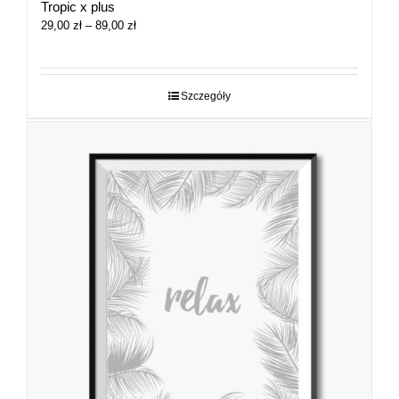
Tropic x plus
Zakres
29,00
zł
–
89,00
zł
cen:
od
29,00 zł
do
Szczegóły
89,00 zł