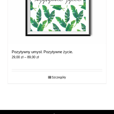
Pozytywny umysł. Pozytywne życie.
Zakres
29,00
zł
–
89,00
zł
cen:
od
29,00 zł
do
Szczegóły
89,00 zł