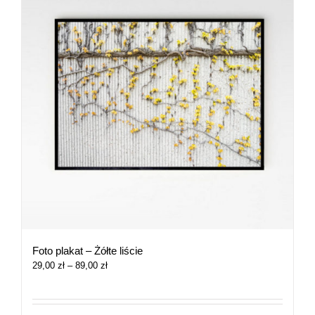
Foto plakat – Żółte liście
Zakres
29,00
zł
–
89,00
zł
cen:
od
29,00 zł