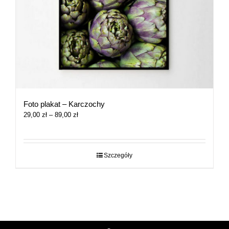
Foto plakat – Karczochy
Zakres
29,00
zł
–
89,00
zł
cen:
od
29,00 zł
do
Szczegóły
89,00 zł