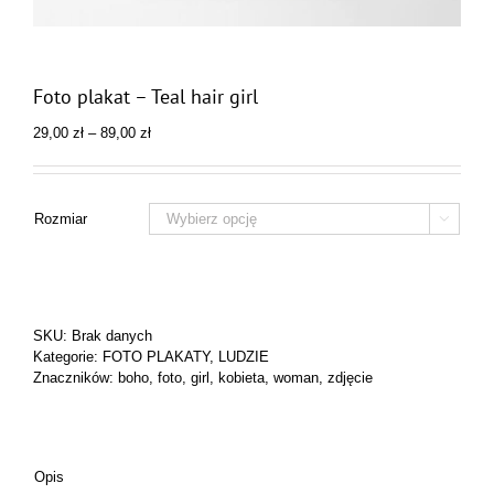
Foto plakat – Teal hair girl
Zakres
29,00
zł
–
89,00
zł
cen:
od
29,00 zł
do
Rozmiar

89,00 zł
SKU:
Brak danych
Kategorie:
FOTO PLAKATY
,
LUDZIE
Znaczników:
boho
,
foto
,
girl
,
kobieta
,
woman
,
zdjęcie
Opis