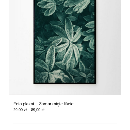
Foto plakat – Zamarznięte liście
Zakres
29,00
zł
–
89,00
zł
cen:
od
29,00 zł