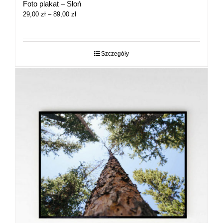
Foto plakat – Słoń
Zakres
29,00
zł
–
89,00
zł
cen:
od
29,00 zł
do
Szczegóły
89,00 zł