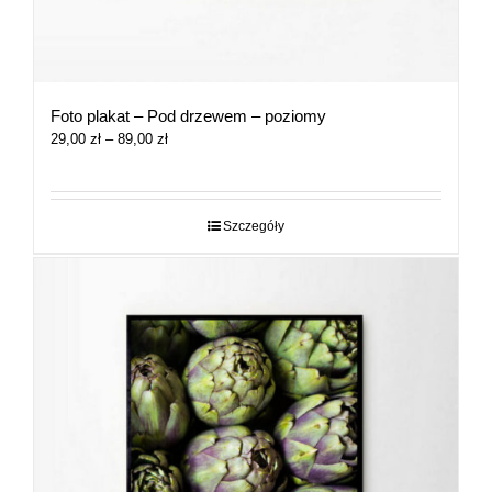
Foto plakat – Pod drzewem – poziomy
Zakres
29,00
zł
–
89,00
zł
cen:
od
29,00 zł
do
Szczegóły
89,00 zł