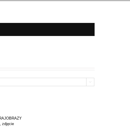

KRAJOBRAZY
,
zdjęcie