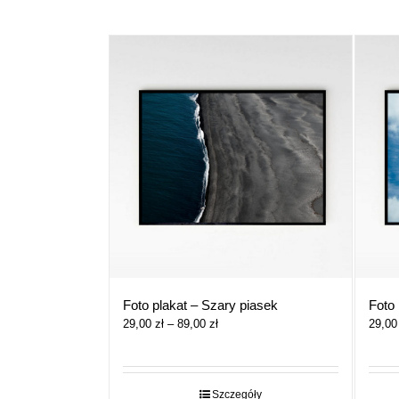
Foto plakat – Szary piasek
Foto
Zakres
29,00
zł
–
89,00
zł
29,0
cen:
od
29,00 zł
do
Szczegóły