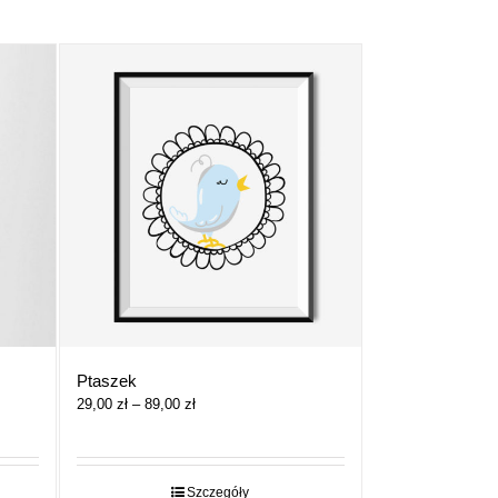
Ptaszek
Zakres
29,00
zł
–
89,00
zł
cen:
od
29,00 zł
do
Szczegóły