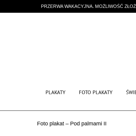
Przejdź
PRZERWA WAKACYJNA. MOŻLIWOŚĆ ZŁOŻE
do
zawartości
PLAKATY
FOTO PLAKATY
ŚWIĘ
Foto plakat – Pod palmami II