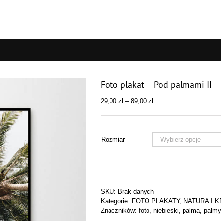
Foto plakat – Pod palmami II
Zakres
29,00
zł
–
89,00
zł
cen:
od
29,00 zł
do
Rozmiar
89,00 zł
SKU:
Brak danych
Kategorie:
FOTO PLAKATY
,
NATURA I 
Znaczników:
foto
,
niebieski
,
palma
,
palmy