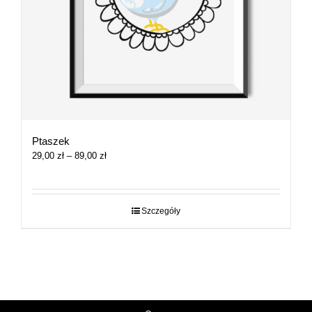
Ptaszek
Zakres
29,00
zł
–
89,00
zł
cen:
od
29,00 zł
do
Szczegóły
89,00 zł