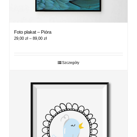
Foto plakat – Pióra
Zakres
29,00
zł
–
89,00
zł
cen:
od
29,00 zł
do
Szczegóły
89,00 zł