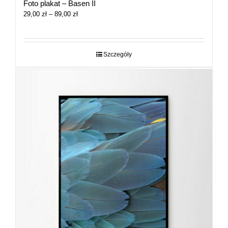
Foto plakat – Basen II
Zakres
29,00
zł
–
89,00
zł
cen:
od
29,00 zł
do
Szczegóły
89,00 zł