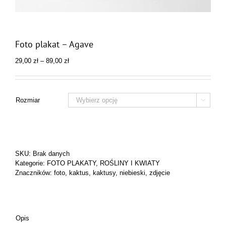
Foto plakat – Agave
Zakres
29,00
zł
–
89,00
zł
cen:
od
29,00 zł
do
Rozmiar

89,00 zł
SKU:
Brak danych
Kategorie:
FOTO PLAKATY
,
ROŚLINY I KWIATY
Znaczników:
foto
,
kaktus
,
kaktusy
,
niebieski
,
zdjęcie
Opis