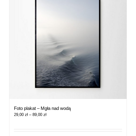
Foto plakat – Mgła nad wodą
Zakres
29,00
zł
–
89,00
zł
cen:
od
29,00 zł