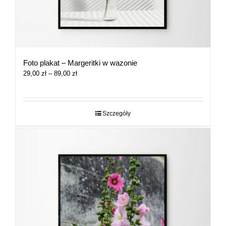
Foto plakat – Margeritki w wazonie
Zakres
29,00
zł
–
89,00
zł
cen:
od
29,00 zł
do
Szczegóły
89,00 zł