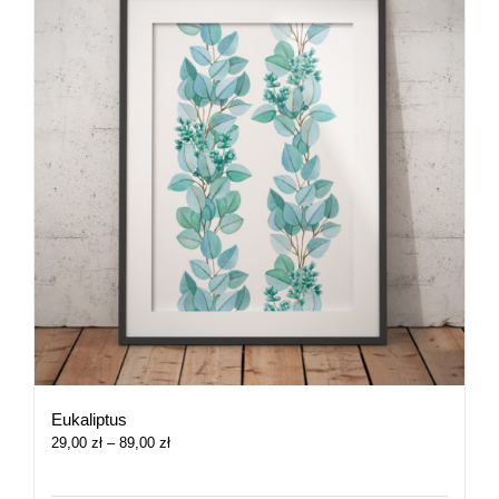
Eukaliptus
Zakres
29,00
zł
–
89,00
zł
cen:
od