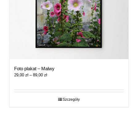
Foto plakat – Malwy
Zakres
29,00
zł
–
89,00
zł
cen:
od
29,00 zł
do
Szczegóły
89,00 zł