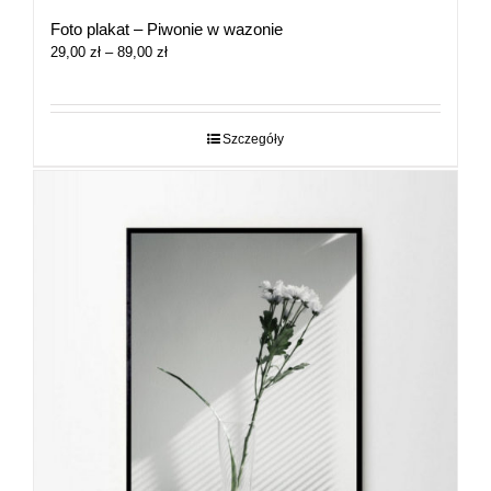
Foto plakat – Piwonie w wazonie
Zakres
29,00
zł
–
89,00
zł
cen:
od
29,00 zł
do
Szczegóły
89,00 zł