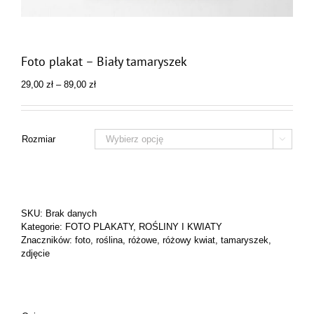
Foto plakat – Biały tamaryszek
Zakres
29,00
zł
–
89,00
zł
cen:
od
29,00 zł
do
Rozmiar

89,00 zł
SKU:
Brak danych
Kategorie:
FOTO PLAKATY
,
ROŚLINY I KWIATY
Znaczników:
foto
,
roślina
,
różowe
,
różowy kwiat
,
tamaryszek
,
zdjęcie