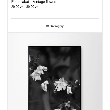
Foto plakat – Vintage flowers
Zakres
29,00
zł
–
89,00
zł
cen:
od
29,00 zł
do
Szczegóły
89,00 zł