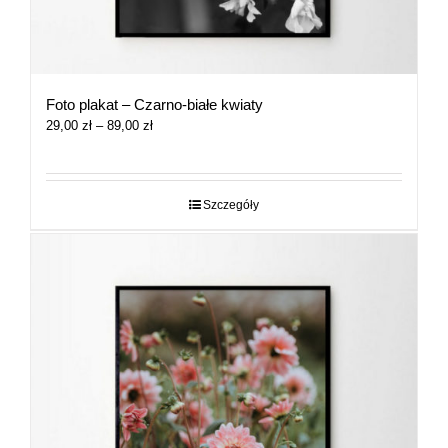
Foto plakat – Czarno-białe kwiaty
Zakres
29,00
zł
–
89,00
zł
cen:
od
29,00 zł
do
Szczegóły
89,00 zł