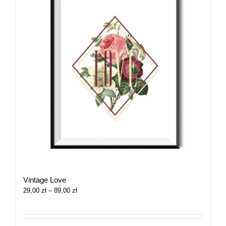
Vintage Love
Zakres
29,00
zł
–
89,00
zł
cen:
od
29,00 zł