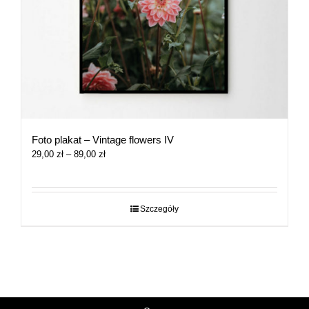
Foto plakat – Vintage flowers IV
Zakres
29,00
zł
–
89,00
zł
cen:
od
29,00 zł
do
Szczegóły
89,00 zł