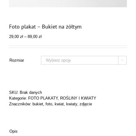
Foto plakat – Bukiet na żółtym
Zakres
29,00
zł
–
89,00
zł
cen:
od
29,00 zł
do
Rozmiar

89,00 zł
SKU:
Brak danych
Kategorie:
FOTO PLAKATY
,
ROŚLINY I KWIATY
Znaczników:
bukiet
,
foto
,
kwiat
,
kwiaty
,
zdjęcie
Opis