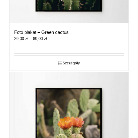
Foto plakat – Green cactus
Zakres
29,00
zł
–
89,00
zł
cen:
od
29,00 zł
do
Szczegóły
89,00 zł