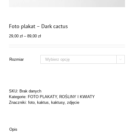
Foto plakat – Dark cactus
Zakres
29,00
zł
–
89,00
zł
cen:
od
29,00 zł
do
Rozmiar

89,00 zł
SKU:
Brak danych
Kategorie:
FOTO PLAKATY
,
ROŚLINY I KWIATY
Znaczniki:
foto
,
kaktus
,
kaktusy
,
zdjęcie
Opis