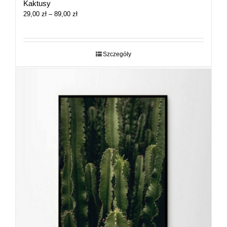
Kaktusy
Zakres
29,00
zł
–
89,00
zł
cen:
od
29,00 zł
do
Szczegóły
89,00 zł