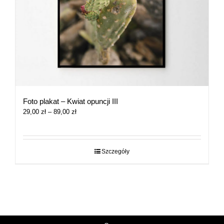
Foto plakat – Kwiat opuncji III
Zakres
29,00
zł
–
89,00
zł
cen:
od
29,00 zł
do
Szczegóły
89,00 zł