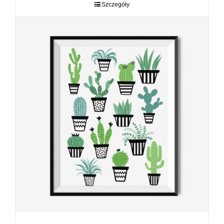
do
Szczegóły
89,00 zł