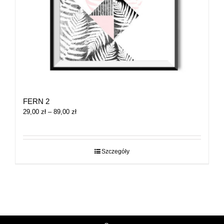
FERN 2
Zakres
29,00
zł
–
89,00
zł
cen:
od
29,00 zł
do
Szczegóły
89,00 zł