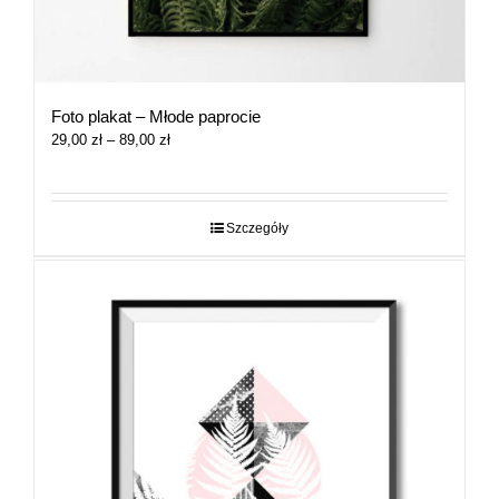
Foto plakat – Młode paprocie
Zakres
29,00
zł
–
89,00
zł
cen:
od
29,00 zł
do
Szczegóły
89,00 zł