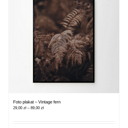
Foto plakat – Vintage fern
Zakres
29,00
zł
–
89,00
zł
cen:
od
29,00 zł