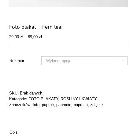
Foto plakat – Fern leaf
Zakres
29,00
zł
–
89,00
zł
cen:
od
29,00 zł
do
Rozmiar

89,00 zł
SKU:
Brak danych
Kategorie:
FOTO PLAKATY
,
ROŚLINY I KWIATY
Znaczników:
foto
,
paproć
,
paprocie
,
paprotki
,
zdjęcie
Opis