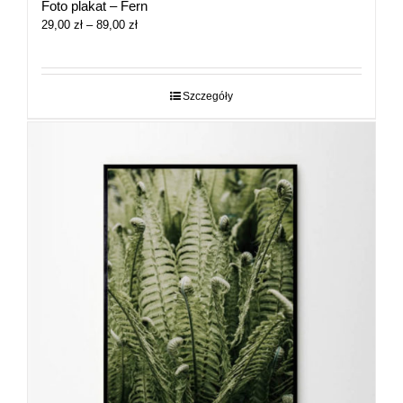
Foto plakat – Fern
Zakres
29,00
zł
–
89,00
zł
cen:
od
29,00 zł
do
Szczegóły
89,00 zł