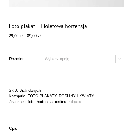
Foto plakat – Fioletowa hortensja
Zakres
29,00
zł
–
89,00
zł
cen:
od
29,00 zł
do
Rozmiar

89,00 zł
SKU:
Brak danych
Kategorie:
FOTO PLAKATY
,
ROŚLINY I KWIATY
Znaczniki:
foto
,
hortensja
,
roślina
,
zdjęcie
Opis