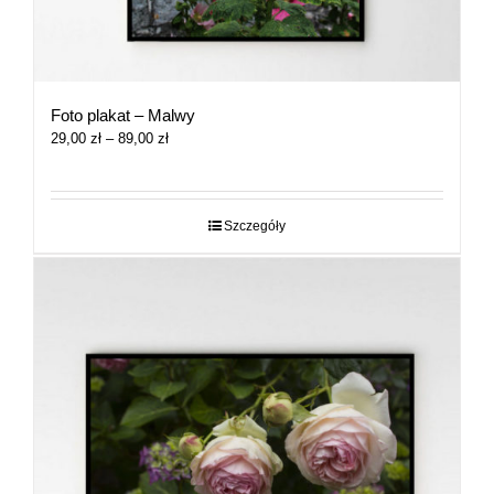
Foto plakat – Malwy
Zakres
29,00
zł
–
89,00
zł
cen:
od
29,00 zł
do
Szczegóły
89,00 zł