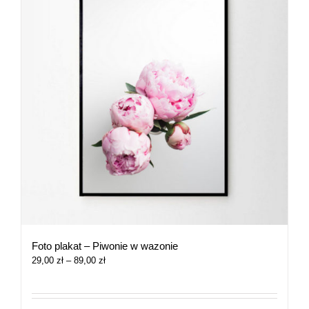
Foto plakat – Piwonie w wazonie
Zakres
29,00
zł
–
89,00
zł
cen:
od
29,00 zł