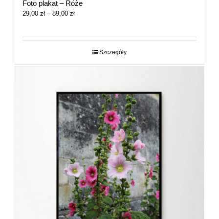
Foto plakat – Róże
Zakres
29,00
zł
–
89,00
zł
cen:
od
29,00 zł
do
Szczegóły
89,00 zł