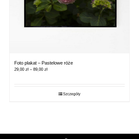
Foto plakat – Pastelowe róże
Zakres
29,00
zł
–
89,00
zł
cen:
od
29,00 zł
do
Szczegóły
89,00 zł