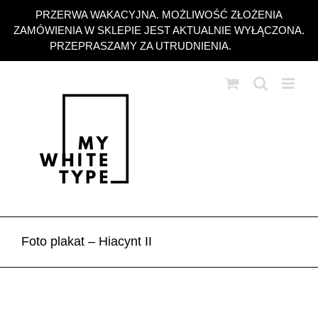
Przejdź
PRZERWA WAKACYJNA. MOŻLIWOŚĆ ZŁOŻENIA
do
ZAMÓWIENIA W SKLEPIE JEST AKTUALNIE WYŁĄCZONA.
zawartości
PRZEPRASZAMY ZA UTRUDNIENIA.
Odrzuć
Foto plakat – Hiacynt II