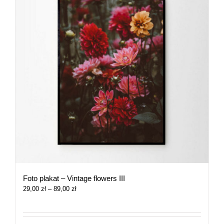
Foto plakat – Vintage flowers III
Zakres
29,00
zł
–
89,00
zł
cen:
od
29,00 zł