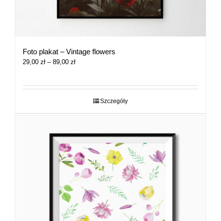
Foto plakat – Vintage flowers
Zakres
29,00
zł
–
89,00
zł
cen:
od
29,00 zł
do
Szczegóły
89,00 zł