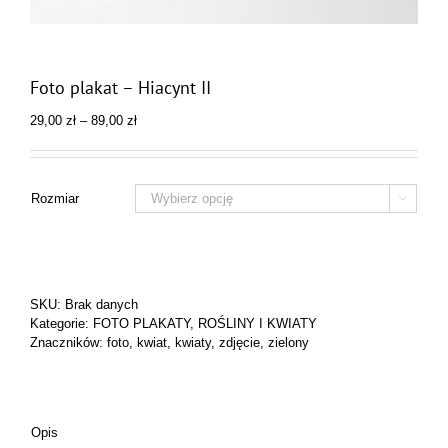
Foto plakat – Hiacynt II
Zakres
29,00
zł
–
89,00
zł
cen:
od
29,00 zł
do
Rozmiar

89,00 zł
SKU:
Brak danych
Kategorie:
FOTO PLAKATY
,
ROŚLINY I KWIATY
Znaczników:
foto
,
kwiat
,
kwiaty
,
zdjęcie
,
zielony
Opis