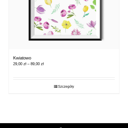
Kwiatowo
Zakres
29,00
zł
–
89,00
zł
cen:
od
29,00 zł
do
Szczegóły
89,00 zł