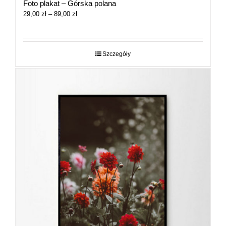
Foto plakat – Górska polana
Zakres
29,00
zł
–
89,00
zł
cen:
od
29,00 zł
do
Szczegóły
89,00 zł