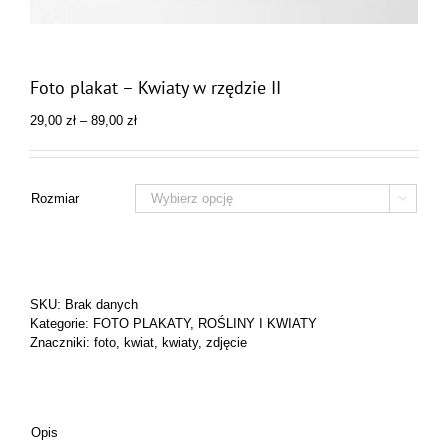
Foto plakat – Kwiaty w rzędzie II
Zakres
29,00
zł
–
89,00
zł
cen:
od
29,00 zł
do
Rozmiar

89,00 zł
SKU:
Brak danych
Kategorie:
FOTO PLAKATY
,
ROŚLINY I KWIATY
Znaczniki:
foto
,
kwiat
,
kwiaty
,
zdjęcie
Opis