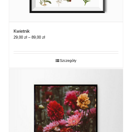
Kwietnik
Zakres
29,00
zł
–
89,00
zł
cen:
od
29,00 zł
do
Szczegóły
89,00 zł