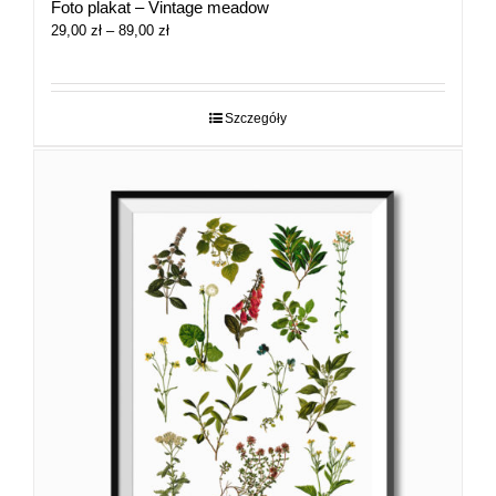
Foto plakat – Vintage meadow
Zakres
29,00
zł
–
89,00
zł
cen:
od
29,00 zł
do
Szczegóły
89,00 zł