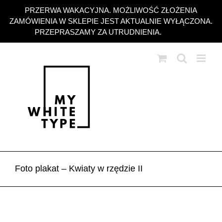
Przejdź
PRZERWA WAKACYJNA. MOŻLIWOŚĆ ZŁOŻENIA
do
ZAMÓWIENIA W SKLEPIE JEST AKTUALNIE WYŁĄCZONA.
zawartości
PRZEPRASZAMY ZA UTRUDNIENIA.
Odrzuć
Foto plakat – Kwiaty w rzędzie II