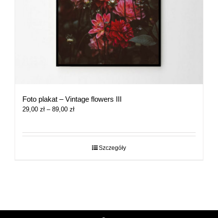
Foto plakat – Vintage flowers III
Zakres
29,00
zł
–
89,00
zł
cen:
od
29,00 zł
do
Szczegóły
89,00 zł