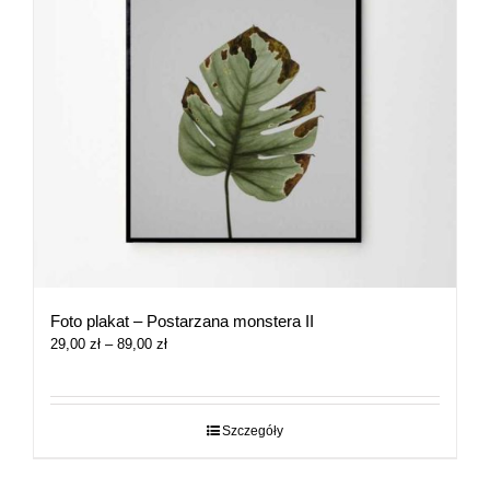
Foto plakat – Postarzana monstera II
Zakres
29,00
zł
–
89,00
zł
cen:
od
29,00 zł
do
Szczegóły
89,00 zł