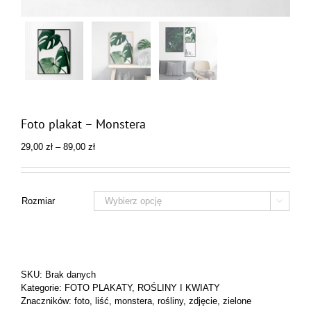
Foto plakat – Monstera
Zakres
29,00
zł
–
89,00
zł
cen:
od
29,00 zł
do
Rozmiar

89,00 zł
SKU:
Brak danych
Kategorie:
FOTO PLAKATY
,
ROŚLINY I KWIATY
Znaczników:
foto
,
liść
,
monstera
,
rośliny
,
zdjęcie
,
zielone