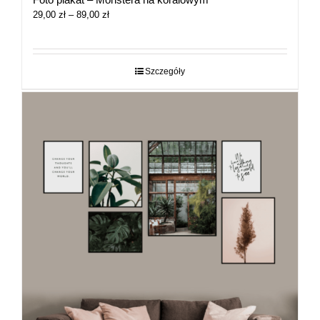
Zakres
29,00
zł
–
89,00
zł
cen:
od
29,00 zł
do
Szczegóły
89,00 zł