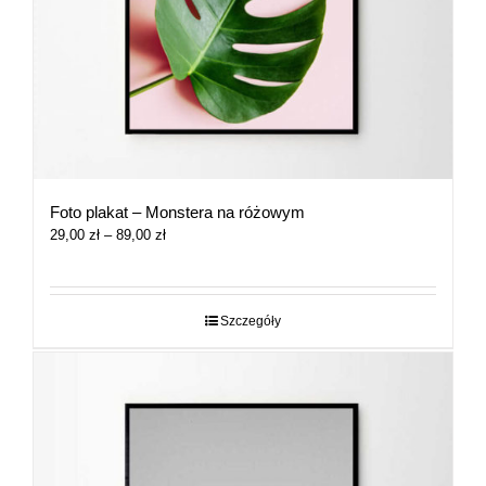
Foto plakat – Monstera na różowym
Zakres
29,00
zł
–
89,00
zł
cen:
od
29,00 zł
do
Szczegóły
89,00 zł