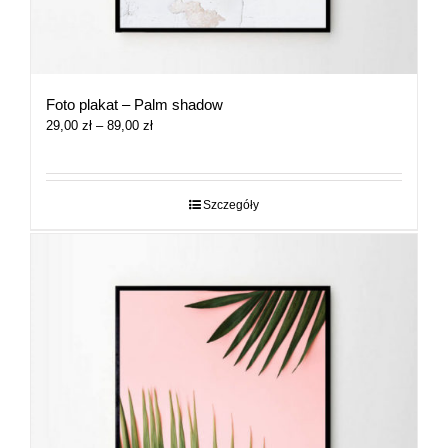
Foto plakat – Palm shadow
Zakres
29,00
zł
–
89,00
zł
cen:
od
29,00 zł
do
Szczegóły
89,00 zł