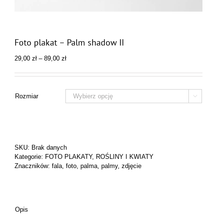
Foto plakat – Palm shadow II
Zakres
29,00
zł
–
89,00
zł
cen:
od
29,00 zł
do
Rozmiar

89,00 zł
SKU:
Brak danych
Kategorie:
FOTO PLAKATY
,
ROŚLINY I KWIATY
Znaczników:
fala
,
foto
,
palma
,
palmy
,
zdjęcie
Opis