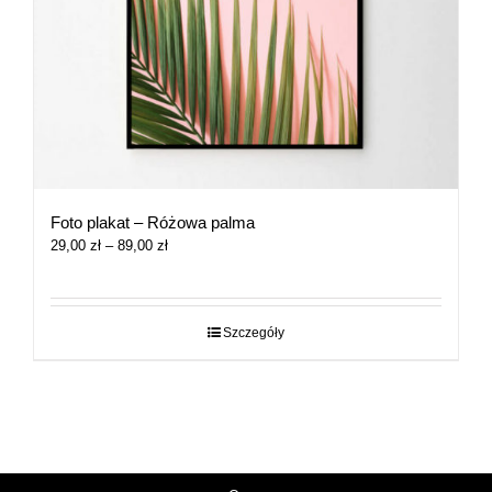
Foto plakat – Różowa palma
Zakres
29,00
zł
–
89,00
zł
cen:
od
29,00 zł
do
Szczegóły
89,00 zł