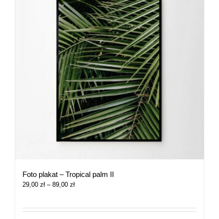
Foto plakat – Tropical palm II
Zakres
29,00
zł
–
89,00
zł
cen:
od
29,00 zł