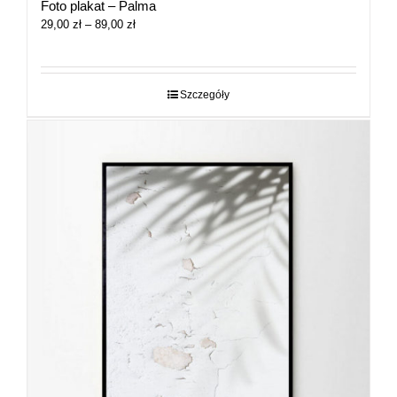
Foto plakat – Palma
Zakres
29,00
zł
–
89,00
zł
cen:
od
29,00 zł
do
Szczegóły
89,00 zł