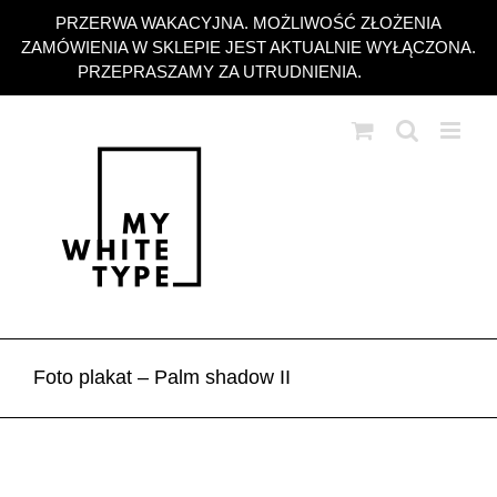
Przejdź
PRZERWA WAKACYJNA. MOŻLIWOŚĆ ZŁOŻENIA
do
ZAMÓWIENIA W SKLEPIE JEST AKTUALNIE WYŁĄCZONA.
zawartości
PRZEPRASZAMY ZA UTRUDNIENIA.
Odrzuć
Foto plakat – Palm shadow II