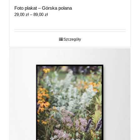
Foto plakat – Górska polana
Zakres
29,00
zł
–
89,00
zł
cen:
od
29,00 zł
do
Szczegóły
89,00 zł