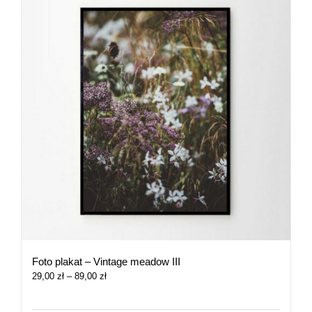
Foto plakat – Vintage meadow III
Zakres
29,00
zł
–
89,00
zł
cen:
od