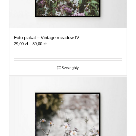
Foto plakat – Vintage meadow IV
Zakres
29,00
zł
–
89,00
zł
cen:
od
29,00 zł
do
Szczegóły
89,00 zł