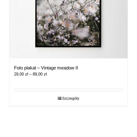
Foto plakat – Vintage meadow II
Zakres
29,00
zł
–
89,00
zł
cen:
od
29,00 zł
do
Szczegóły
89,00 zł