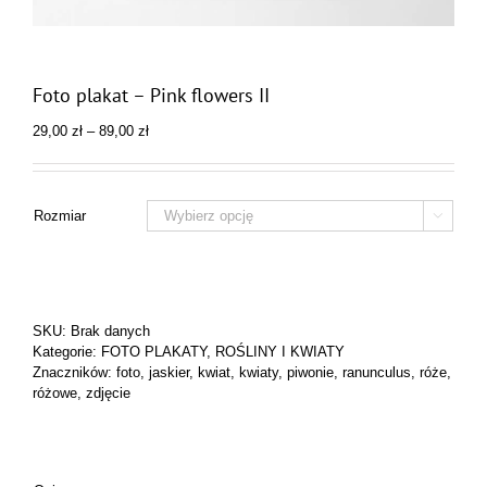
Foto plakat – Pink flowers II
Zakres
29,00
zł
–
89,00
zł
cen:
od
29,00 zł
do
Rozmiar

89,00 zł
SKU:
Brak danych
Kategorie:
FOTO PLAKATY
,
ROŚLINY I KWIATY
Znaczników:
foto
,
jaskier
,
kwiat
,
kwiaty
,
piwonie
,
ranunculus
,
róże
,
różowe
,
zdjęcie