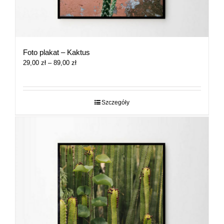
Foto plakat – Kaktus
Zakres
29,00
zł
–
89,00
zł
cen:
od
29,00 zł
do
Szczegóły
89,00 zł