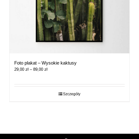
Foto plakat – Wysokie kaktusy
Zakres
29,00
zł
–
89,00
zł
cen:
od
29,00 zł
do
Szczegóły
89,00 zł