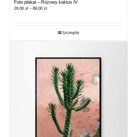
Foto plakat – Różowy kaktus IV
Zakres
29,00
zł
–
89,00
zł
cen:
od
29,00 zł
do
Szczegóły
89,00 zł