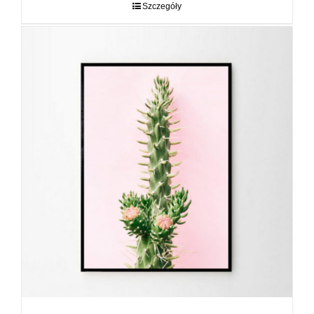
do
Szczegóły
89,00 zł