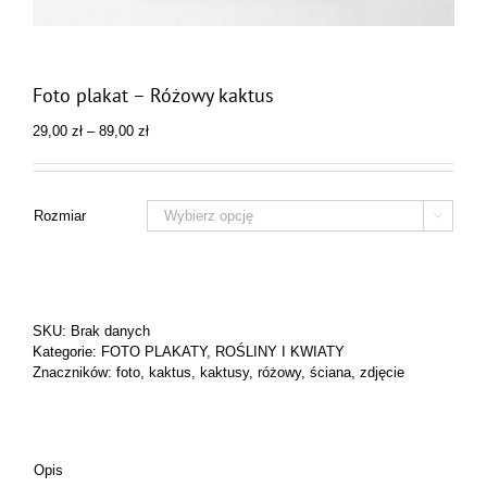
Foto plakat – Różowy kaktus
Zakres
29,00
zł
–
89,00
zł
cen:
od
29,00 zł
do
Rozmiar

89,00 zł
SKU:
Brak danych
Kategorie:
FOTO PLAKATY
,
ROŚLINY I KWIATY
Znaczników:
foto
,
kaktus
,
kaktusy
,
różowy
,
ściana
,
zdjęcie
Opis