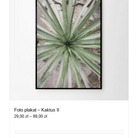
Foto plakat – Kaktus II
Zakres
29,00
zł
–
89,00
zł
cen:
od
29,00 zł