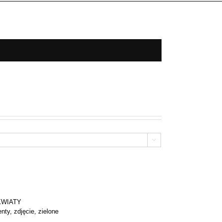

KWIATY
enty
,
zdjęcie
,
zielone