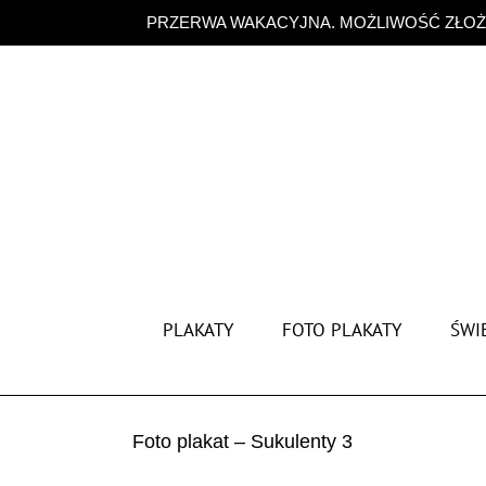
Przejdź
PRZERWA WAKACYJNA. MOŻLIWOŚĆ ZŁOŻE
do
zawartości
PLAKATY
FOTO PLAKATY
ŚWIĘ
Foto plakat – Sukulenty 3