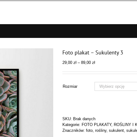
Foto plakat – Sukulenty 3
Zakres
29,00
zł
–
89,00
zł
cen:
od
29,00 zł
do
Rozmiar
89,00 zł
SKU:
Brak danych
Kategorie:
FOTO PLAKATY
,
ROŚLINY I 
Znaczników:
foto
,
rośliny
,
sukulent
,
sukul