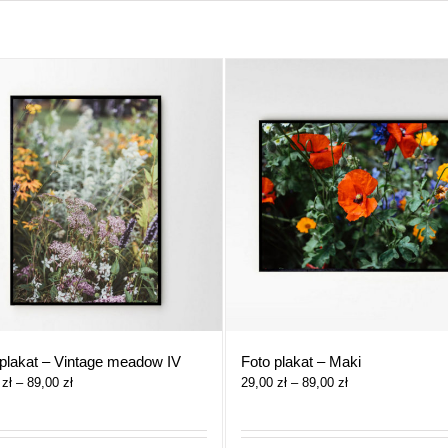
 plakat – Vintage meadow IV
Foto plakat – Maki
Zakres
Zakres
0
zł
–
89,00
zł
29,00
zł
–
89,00
zł
cen:
cen:
od
od
29,00 zł
29,00 zł