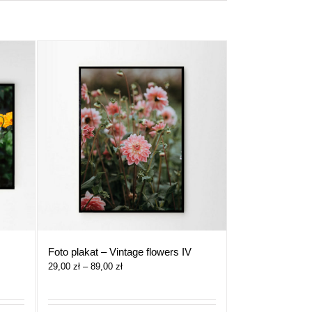
Foto plakat – Vintage flowers IV
Zakres
29,00
zł
–
89,00
zł
cen:
od
29,00 zł