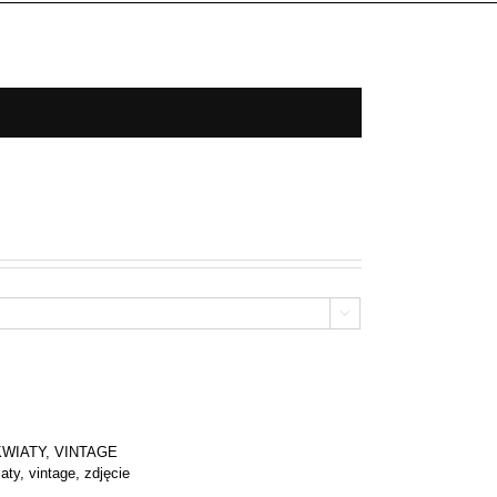

KWIATY
,
VINTAGE
aty
,
vintage
,
zdjęcie