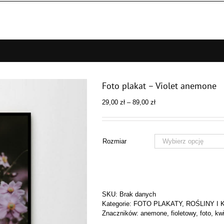
Foto plakat – Violet anemone
Zakres
29,00
zł
–
89,00
zł
cen:
od
29,00 zł
do
Rozmiar
89,00 zł
SKU:
Brak danych
Kategorie:
FOTO PLAKATY
,
ROŚLINY I 
Znaczników:
anemone
,
fioletowy
,
foto
,
kwi