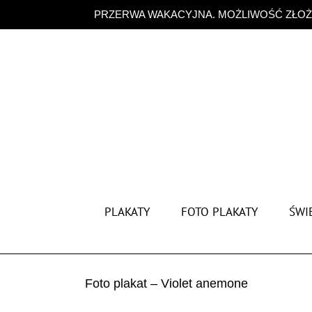
Przejdź
PRZERWA WAKACYJNA. MOŻLIWOŚĆ ZŁOŻE
do
zawartości
PLAKATY
FOTO PLAKATY
ŚWIĘ
Foto plakat – Violet anemone