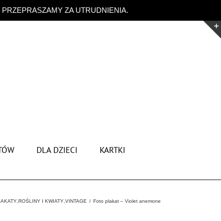
. PRZEPRASZAMY ZA UTRUDNIENIA.
Odrzuć
TÓW
DLA DZIECI
KARTKI
LAKATY
,
ROŚLINY I KWIATY
,
VINTAGE
Foto plakat – Violet anemone