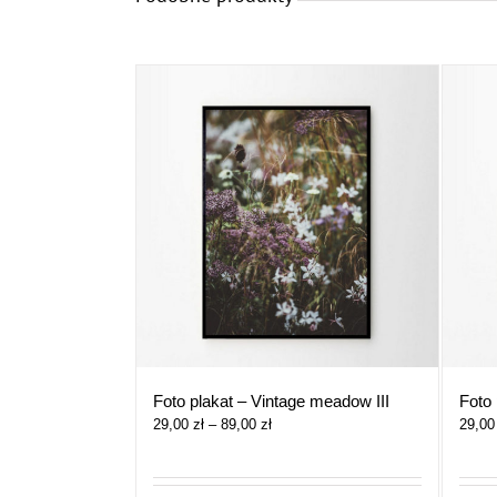
Foto plakat – Vintage meadow III
Foto
Zakres
29,00
zł
–
89,00
zł
29,0
cen:
od
29,00 zł