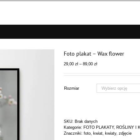
Foto plakat – Wax flower
Zakres
29,00
zł
–
89,00
zł
cen:
od
29,00 zł
do
Rozmiar
89,00 zł
SKU:
Brak danych
Kategorie:
FOTO PLAKATY
,
ROŚLINY I 
Znaczniki:
foto
,
kwiat
,
kwiaty
,
zdjęcie