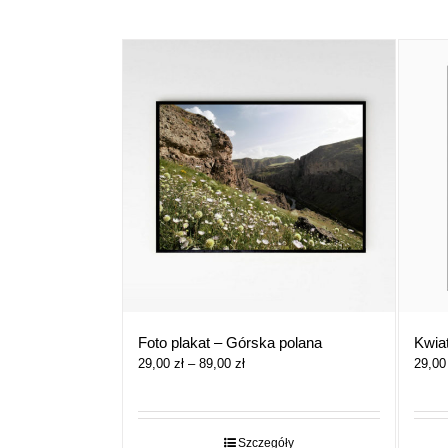
Foto plakat – Górska polana
Kwia
Zakres
29,00
zł
–
89,00
zł
29,0
cen:
od
29,00 zł
do
Szczegóły