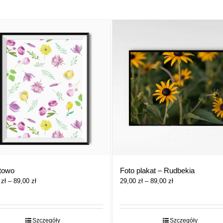
towo
Foto plakat – Rudbekia
Zakres
Zakres
0
zł
–
89,00
zł
29,00
zł
–
89,00
zł
cen:
cen:
od
od
29,00 zł
29,00 zł
do
do
Szczegóły
Szczegóły