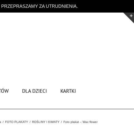
. PRZEPRASZAMY ZA UTRUDNIENIA.
Odrzuć
TÓW
DLA DZIECI
KARTKI
a
FOTO PLAKATY
ROŚLINY I KWIATY
Foto plakat – Wax flower