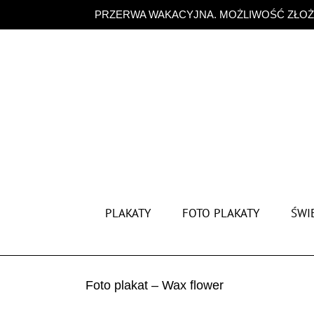
Przejdź
PRZERWA WAKACYJNA. MOŻLIWOŚĆ ZŁOŻE
do
zawartości
PLAKATY
FOTO PLAKATY
ŚWIĘ
Foto plakat – Wax flower