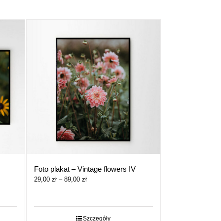
Foto plakat – Vintage flowers IV
Zakres
29,00
zł
–
89,00
zł
cen:
od
29,00 zł
do
Szczegóły